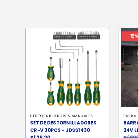
-15
DESTORNILLADORES MANUALES
BARRA 
SET DE DESTORNILLADORES
BARRA
CR-V 30PCS - JDSS1430
24V L
S/
26.20
S/
822