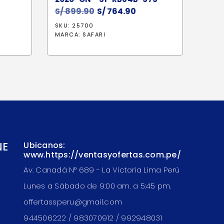
S/
899.90
El
S/
764.90
El
precio
precio
SKU: 25700
original
actual
MARCA:
SAFARI
era:
es:
S/ 899.90.
S/ 764.90.
NE
Ubicanos:
www.https://ventasyofertas.com.pe/
Av. Canadá N° 689 - La Victoria Lima Perú
Lunes a Sábado de 9:00 am. a 5:45 pm.
offertassperu@gmail.com
944506222 / 983070912 / 992948031