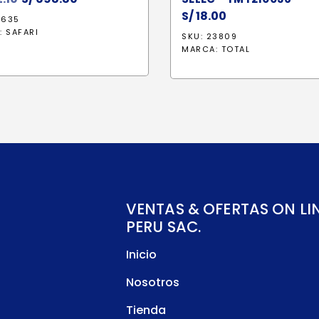
precio
precio
S/
18.00
5635
original
actual
:
SAFARI
SKU: 23809
era:
es:
MARCA:
TOTAL
S/ 822.10.
S/ 698.80.
VENTAS & OFERTAS ON LI
PERU SAC.
Inicio
Nosotros
Tienda