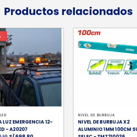
Productos relacionados
%
LED
NIVEL DE BURBUJA
 LUZ EMERGENCIA 12-
NIVEL DE BURBUJA X2
ED - A20207
ALUMINIO 1MM 100CM S
.10
El
S/
698.80
El
SELEC - TMT210036