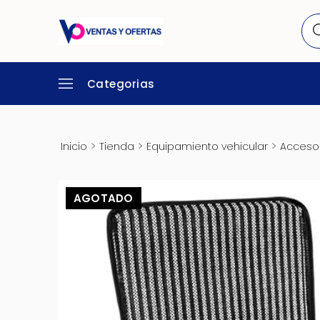
Categorias
>
>
>
Inicio
Tienda
Equipamiento vehicular
Accesor
AGOTADO