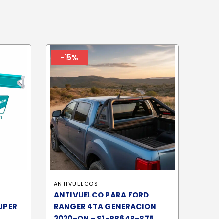
-15%
ANTIVUELCOS
ANTIVUELCO PARA FORD
UPER
RANGER 4TA GENERACION
2020-ON - S1-RB64B-S75