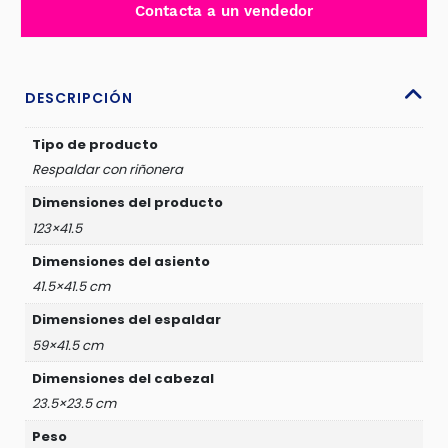
Contacta a un vendedor
BLACK
ABS
-
SF-
DESCRIPCIÓN
25012
cantidad
Tipo de producto
Respaldar con riñonera
Dimensiones del producto
123×41.5
Dimensiones del asiento
41.5×41.5 cm
Dimensiones del espaldar
59×41.5 cm
Dimensiones del cabezal
23.5×23.5 cm
Peso