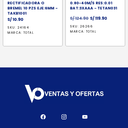
RECTIFICADORA O
0.80-40M/S RES:0.01
BREMEL 10 PZS EJE:6MM -
BAT:3XAAA - TETAN031
TAKB1001
El
El
S/
124.90
S/
119.90
S/
10.90
precio
precio
SKU: 26266
SKU: 24164
original
actual
MARCA:
TOTAL
MARCA:
TOTAL
era:
es:
S/ 124.90.
S/ 119.90.