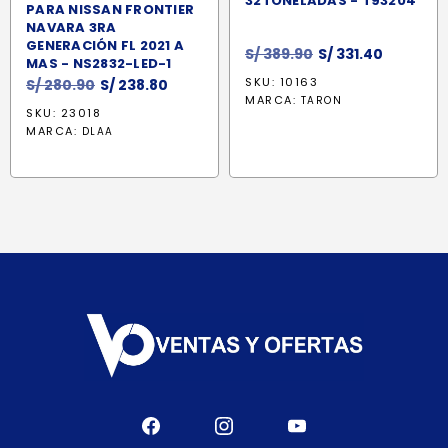
32TONELADAS - T93204
PARA NISSAN FRONTIER
NAVARA 3RA
GENERACIÓN FL 2021 A
El
El
S/
389.90
S/
331.40
MAS - NS2832-LED-1
precio
precio
El
El
SKU: 10163
S/
280.90
S/
238.80
original
actual
MARCA:
TARON
precio
precio
SKU: 23018
era:
es:
original
actual
MARCA:
DLAA
S/ 389.90.
S/ 331.40
era:
es:
S/ 280.90.
S/ 238.80.