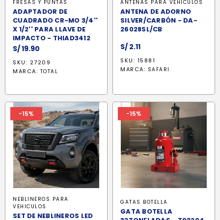
FRESAS Y PUNTAS
ANTENAS PARA VEHÍCULOS
ADAPTADOR DE
ANTENA DE ADORNO
CUADRADO CR-MO 3/4''
SILVER/CARBÓN - DA-
X 1/2'' PARA LLAVE DE
26028SL/CB
IMPACTO - THIAD3412
S/
2.11
S/
19.90
SKU: 15881
SKU: 27209
MARCA:
SAFARI
MARCA:
TOTAL
-15%
-15%
NEBLINEROS PARA
GATAS BOTELLA
VEHICULOS
GATA BOTELLA
SET DE NEBLINEROS LED