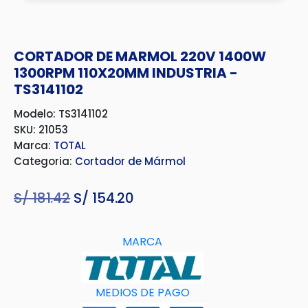
CORTADOR DE MARMOL 220V 1400W
1300RPM 110X20MM INDUSTRIA -
TS3141102
Modelo: TS3141102
SKU: 21053
Marca:
TOTAL
Categoria:
Cortador de Mármol
S/
181.42
El
S/
154.20
El
precio
precio
original
actual
MARCA
era:
es:
S/ 181.42.
S/ 154.20.
MEDIOS DE PAGO