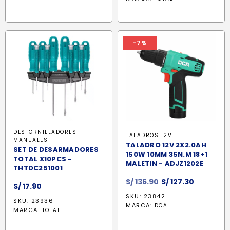
era:
es:
S/ 430.66.
S/ 366.10
-7%
DESTORNILLADORES
TALADROS 12V
MANUALES
TALADRO 12V 2X2.0AH
SET DE DESARMADORES
150W 10MM 35N.M 18+1
TOTAL X10PCS -
MALETIN - ADJZ1202E
THTDC251001
El
El
S/
136.90
S/
127.30
S/
17.90
precio
precio
SKU: 23842
SKU: 23936
original
actual
MARCA:
DCA
MARCA:
TOTAL
era:
es:
S/ 136.90.
S/ 127.30.