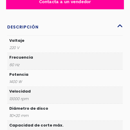
Contacta a un vendedor
1400W
1300RPM
110X20MM
INDUSTRIA
DESCRIPCIÓN
-
TS3141102
Voltaje
cantidad
220 V
Frecuencia
60 Hz
Potencia
1400 W
Velocidad
13000 rpm
Diámetro de disco
110×20 mm
Capacidad de corte máx.