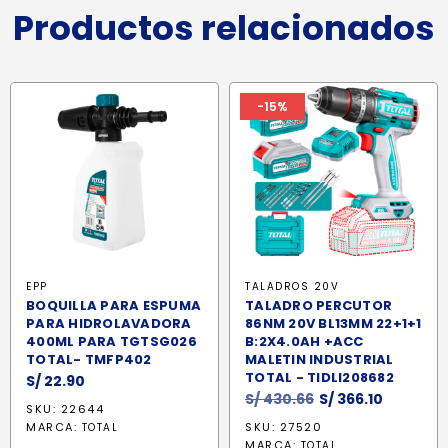
Productos relacionados
-15%
EPP
TALADROS 20V
BOQUILLA PARA ESPUMA
TALADRO PERCUTOR
PARA HIDROLAVADORA
86NM 20V BL13MM 22+1+1
400ML PARA TGTSG026
B:2X4.0AH +ACC
TOTAL- TMFP402
MALETIN INDUSTRIAL
TOTAL - TIDLI208682
S/
22.90
El
El
S/
430.66
S/
366.10
SKU: 22644
precio
precio
MARCA:
SKU: 27520
TOTAL
original
actual
MARCA:
TOTAL