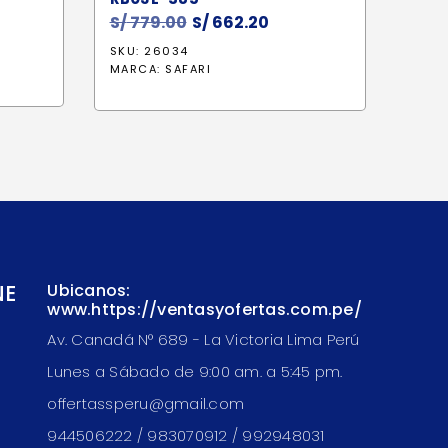
S/
779.00
El
S/
662.20
El
precio
precio
SKU: 26034
original
actual
MARCA:
SAFARI
era:
es:
S/ 779.00.
S/ 662.20.
NE
Ubicanos:
www.https://ventasyofertas.com.pe/
Av. Canadá N° 689 - La Victoria Lima Perú
Lunes a Sábado de 9:00 am. a 5:45 pm.
offertassperu@gmail.com
944506222 / 983070912 / 992948031