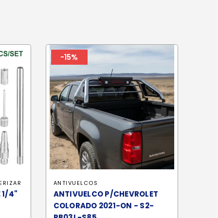
-15%
ERIZAR
ANTIVUELCOS
 1/4"
ANTIVUELCO P/CHEVROLET
COLORADO 2021-ON - S2-
RB03L-S85