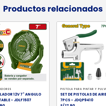
Productos relacionados
LADORES
PISTOLA PARA PINTAR Y PULV
LADOR 12V 7" ANGULO
SET DE PISTOLAS DE AIRE
ABLE - JDLF1507
7PCS - JDQP9410
.90
S/
17.90