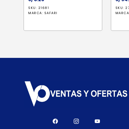
SKU: 21681
SKU: 2
MARCA:
SAFARI
MARCA