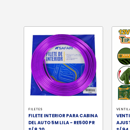
FILETES
VENTI
FILETE INTERIOR PARA CABINA
VENTI
DEL AUTO 5M LILA - RE500 PR
AJUST
S/
8.20
S/
94