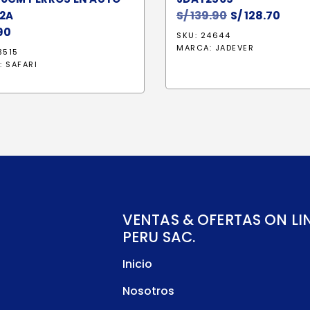
S/
139.90
El
S/
128.70
El
32A
90
precio
prec
SKU: 24644
original
actu
MARCA:
JADEVER
3515
era:
es:
:
SAFARI
S/ 139.90.
S/ 12
VENTAS & OFERTAS ON LI
PERU SAC.
Inicio
Nosotros