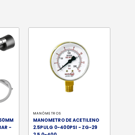
MANÓMETROS
150MM
MANOMETRO DE ACETILENO
BAR -
2.5PULG 0-400PSI - ZG-29
2.5 0-400