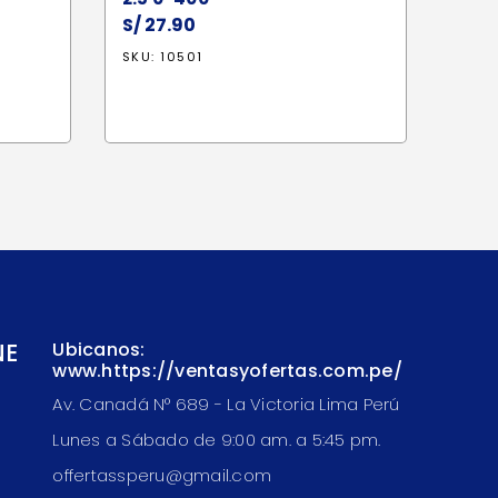
S/
27.90
io
SKU: 10501
al
8.70.
NE
Ubicanos:
www.https://ventasyofertas.com.pe/
Av. Canadá N° 689 - La Victoria Lima Perú
Lunes a Sábado de 9:00 am. a 5:45 pm.
offertassperu@gmail.com