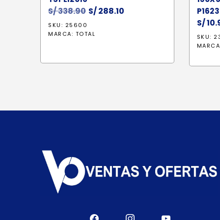
S/
338.90
El
S/
288.10
El
P162
precio
precio
S/
10.
SKU: 25600
original
actual
MARCA:
TOTAL
SKU: 2
era:
es:
MARCA
S/ 338.90.
S/ 288.10.