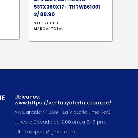
537X360X17 - THTWB61001
S/
89.90
SKU: 26663
MARCA:
TOTAL
NE
Ubicanos:
www.https://ventasyofertas.com.pe/
Av. Canadá N° 689 - La Victoria Lima Perú
Lunes a Sábado de 9:00 am. a 5:45 pm.
offertassperu@gmail.com