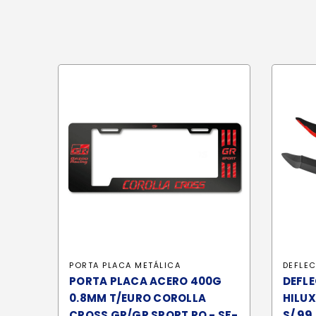
PORTA PLACA METÁLICA
DEFLE
PORTA PLACA ACERO 400G
DEFL
0.8MM T/EURO COROLLA
HILUX
S/
99
CROSS GR/GR SPORT RO - SF-