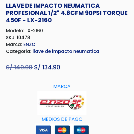
LLAVE DE IMPACTO NEUMATICA
PROFESIONAL 1/2" 4.6CFM 90PSI TORQUE
450F - LX-2160
Modelo: LX-2160
SKU: 10478
Marca:
ENZO
Categoria:
llave de impacto neumatica
S/
149.90
El
S/
134.90
El
precio
precio
original
actual
MARCA
era:
es:
S/ 149.90.
S/ 134.90.
MEDIOS DE PAGO