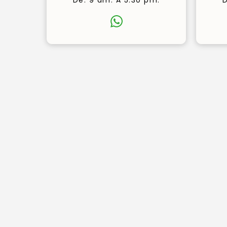
De: 9 am. A 5.30 pm.
D