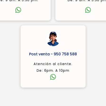
e: 9 am. A 5.30 pm.
De: 9 am. A 5.30 p
Post venta - 950 758 588
Atención al cliente.
De: 6pm. A 10pm