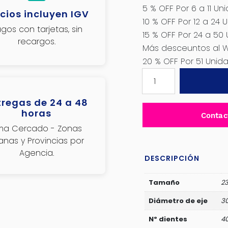
5 % OFF Por 6 a 11 Un
cios incluyen IGV
10 % OFF Por 12 a 24 
gos con tarjetas, sin
15 % OFF Por 24 a 50
recargos.
Más desceuntos al 
20 % OFF Por 51 Uni
DISCO
DE
SIERRA
tregas de 24 a 48
9.1/4"
horas
Contac
TCT
ima Cercado - Zonas
40T
janas y Provincias por
235MM
Agencia.
MADERA-
DESCRIPCIÓN
JDTC1K07
cantidad
Tamaño
23
Diámetro de eje
3
Nº dientes
4