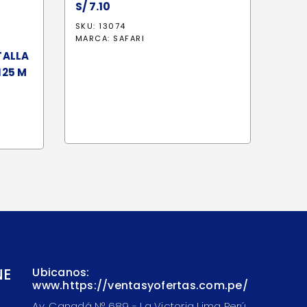
S/
7.10
SKU: 13074
MARCA:
SAFARI
TALLA
125 M
NE
Ubicanos:
www.https://ventasyofertas.com.pe/
Av. Canadá N° 689 - La Victoria Lima Perú