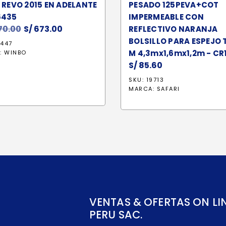
 REVO 2015 EN ADELANTE
PESADO 125PEVA+COT
6435
IMPERMEABLE CON
70.00
El
S/
673.00
El
REFLECTIVO NARANJA
precio
precio
BOLSILLO PARA ESPEJO 
7447
original
actual
M 4,3mx1,6mx1,2m - CR
:
WINBO
era:
es:
S/
85.60
S/ 1,070.00.
S/ 673.00.
SKU: 19713
MARCA:
SAFARI
VENTAS & OFERTAS ON LI
PERU SAC.