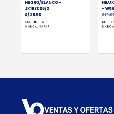
NEGRO/BLANCO -
HILUX
JX163006/3
- W5
S/
25.50
S/
1,0
SKU: 16556
SKU: 1
MARCA:
SAFARI
MARCA