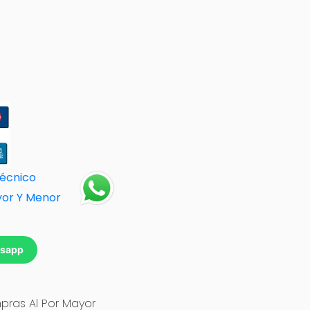
Técnico
yor Y Menor
tsapp
ras Al Por Mayor