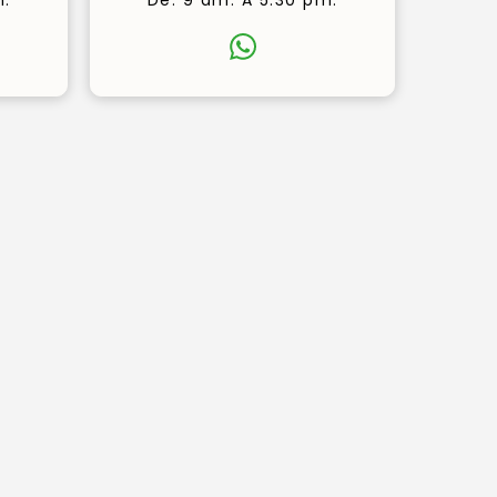
m.
De: 9 am. A 5.30 pm.