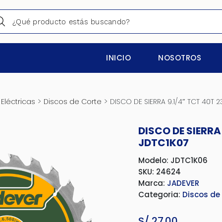
INICIO
NOSOTROS
>
>
Eléctricas
Discos de Corte
DISCO DE SIERRA 9.1/4″ TCT 40T
DISCO DE SIERR
JDTC1K07
Modelo: JDTC1K06
SKU: 24624
Marca:
JADEVER
Categoria:
Discos de
S/
27.00