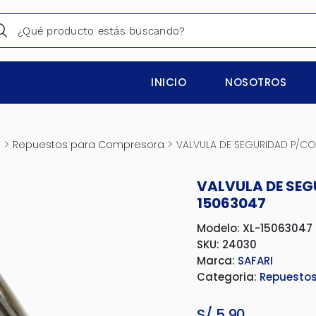
INICIO
NOSOTROS
>
>
s
Repuestos para Compresora
VALVULA DE SEGURIDAD P/CO
VALVULA DE SEG
15063047
Modelo: XL-15063047
SKU: 24030
Marca:
SAFARI
Categoria:
Repuesto
S/
5.90