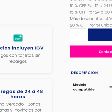
10 % OFF Por 12 a 24 
15 % OFF Por 24 a 50
Más desceuntos al 
20 % OFF Por 51 Uni
VALVULA
DE
SEGURIDAD
cios incluyen IGV
P/COMPRESORA
Contac
-
gos con tarjetas, sin
XL-
recargos.
15063047
cantidad
DESCRIPCIÓN
Modelo
Un
compatible
tregas de 24 a 48
horas
ima Cercado - Zonas
janas y Provincias por