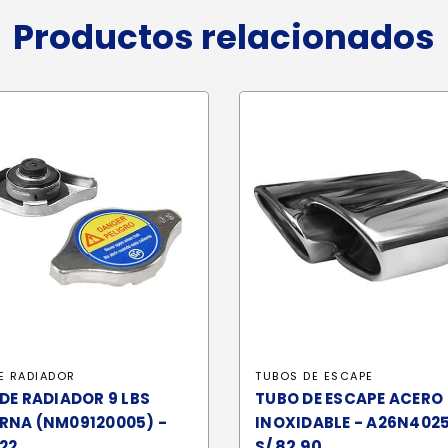
Productos relacionados
E RADIADOR
TUBOS DE ESCAPE
DE RADIADOR 9 LBS
TUBO DE ESCAPE ACERO
RNA (NM09120005) -
INOXIDABLE - A26N402
S/
82.90
22