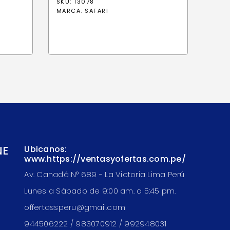
SKU: 13078
MARCA:
SAFARI
NE
Ubicanos:
www.https://ventasyofertas.com.pe/
Av. Canadá N° 689 - La Victoria Lima Perú
Lunes a Sábado de 9:00 am. a 5:45 pm.
offertassperu@gmail.com
944506222 / 983070912 / 992948031