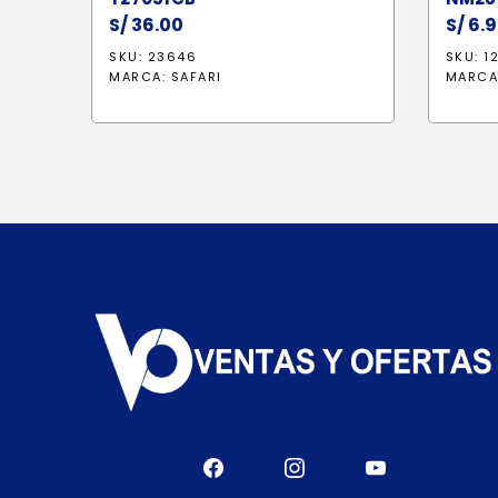
S/
36.00
S/
6.9
SKU: 23646
SKU: 1
MARCA:
SAFARI
MARCA