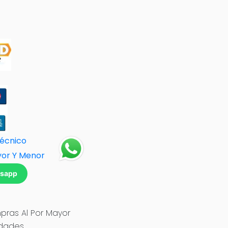
Técnico
yor Y Menor
tsapp
ras Al Por Mayor
idades.