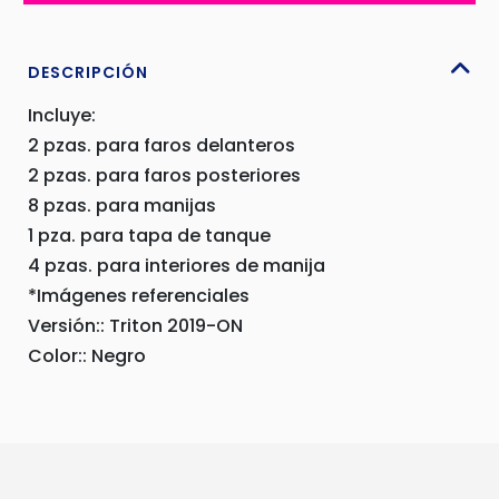
TRITÓN
2019
+
DESCRIPCIÓN
17
Incluye:
PIEZAS
2 pzas. para faros delanteros
-
2 pzas. para faros posteriores
E58MBTT2019B
cantidad
8 pzas. para manijas
1 pza. para tapa de tanque
4 pzas. para interiores de manija
*Imágenes referenciales
Versión:: Triton 2019-ON
Color:: Negro