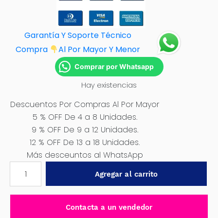
Garantía Y Soporte Técnico
Compra
Al Por M
ayor Y Menor
Comprar por Whatsapp
Hay existencias
Descuentos Por Compras Al Por Mayor
5 % OFF De 4 a 8 Unidades.
9 % OFF De 9 a 12 Unidades.
12 % OFF De 13 a 18 Unidades.
Más desceuntos al WhatsApp
KIT
Agregar al carrito
DE
PROTECTORES
NEGROS
Contacta a un vendedor
PARA