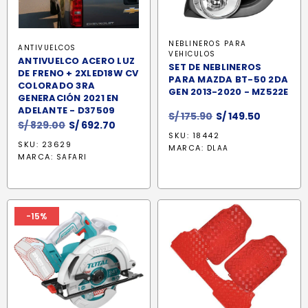
NEBLINEROS PARA
ANTIVUELCOS
VEHICULOS
ANTIVUELCO ACERO LUZ
SET DE NEBLINEROS
DE FRENO + 2XLED18W CV
PARA MAZDA BT-50 2DA
COLORADO 3RA
GEN 2013-2020 - MZ522E
GENERACIÓN 2021 EN
ADELANTE - D37509
El
El
S/
175.90
S/
149.50
El
El
S/
829.00
S/
692.70
precio
precio
SKU: 18442
precio
precio
original
actual
SKU: 23629
MARCA:
DLAA
original
actual
MARCA:
era:
es:
SAFARI
era:
es:
S/ 175.90.
S/ 149.50.
S/ 829.00.
S/ 692.70.
-15%