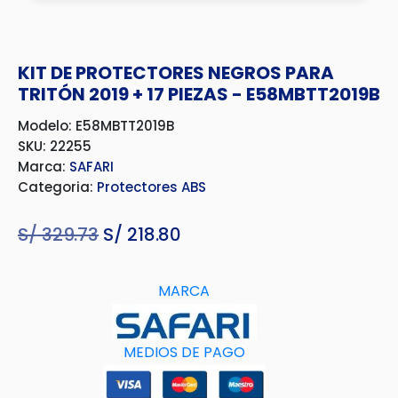
KIT DE PROTECTORES NEGROS PARA
TRITÓN 2019 + 17 PIEZAS - E58MBTT2019B
Modelo: E58MBTT2019B
SKU: 22255
Marca:
SAFARI
Categoria:
Protectores ABS
S/
329.73
El
S/
218.80
El
precio
precio
original
actual
MARCA
era:
es:
S/ 329.73.
S/ 218.80.
MEDIOS DE PAGO