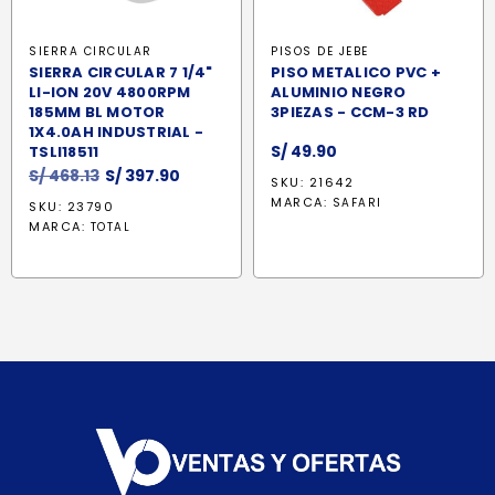
SIERRA CIRCULAR
PISOS DE JEBE
SIERRA CIRCULAR 7 1/4"
PISO METALICO PVC +
LI-ION 20V 4800RPM
ALUMINIO NEGRO
185MM BL MOTOR
3PIEZAS - CCM-3 RD
1X4.0AH INDUSTRIAL -
S/
49.90
TSLI18511
El
El
S/
468.13
S/
397.90
SKU: 21642
precio
precio
MARCA:
SAFARI
SKU: 23790
original
actual
MARCA:
TOTAL
era:
es:
S/ 468.13.
S/ 397.90.