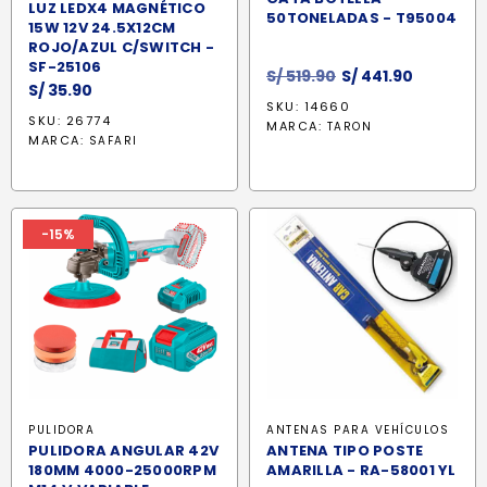
LUZ LEDX4 MAGNÉTICO
50TONELADAS - T95004
15W 12V 24.5X12CM
ROJO/AZUL C/SWITCH -
SF-25106
El
El
S/
519.90
S/
441.90
S/
35.90
precio
precio
SKU: 14660
original
actual
SKU: 26774
MARCA:
TARON
MARCA:
era:
es:
SAFARI
S/ 519.90.
S/ 441.90
-15%
PULIDORA
ANTENAS PARA VEHÍCULOS
PULIDORA ANGULAR 42V
ANTENA TIPO POSTE
180MM 4000-25000RPM
AMARILLA - RA-58001 YL