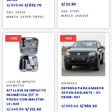
S/
22.90
El
El
S/
979.56
S/
832.70
precio
precio
SKU: 27391
SKU: 22616
original
actual
MARCA:
JADEVER
MARCA:
SAFARI TEKPAC
era:
es:
S/ 979.56.
S/ 832.70.
-15%
-15%
LLAVE DE IMPACTO
DEFENSAS
NEUMATICA
DEFENSA PARA AMAROK
KIT LLAVE DE IMPACTO
2011 EN ADELANTE - S1-
NEUMÁTICA 1/2" 17
FB10B-S67
PIEZAS CON MALETIN-
LX-023
El
El
S/
659.00
S/
560.20
El
El
S/
249.90
S/
212.40
precio
precio