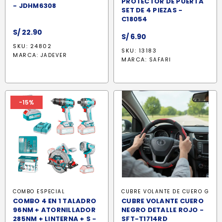
PROTECTOR DE PUERTA
- JDHM6308
SET DE 4 PIEZAS -
C18054
S/
22.90
S/
6.90
SKU: 24802
SKU: 13183
MARCA:
JADEVER
MARCA:
SAFARI
-15%
COMBO ESPECIAL
CUBRE VOLANTE DE CUERO G
COMBO 4 EN 1 TALADRO
CUBRE VOLANTE CUERO
96NM + ATORNILLADOR
NEGRO DETALLE ROJO -
285NM + LINTERNA + S -
SFT-T1714RD