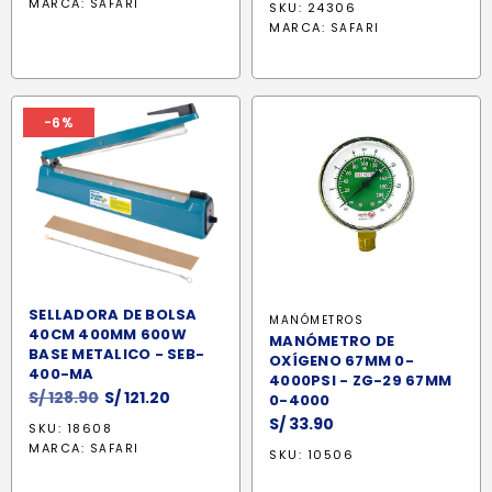
MARCA:
SAFARI
SKU: 24306
original
actual
MARCA:
SAFARI
era:
es:
S/ 599.90.
S/ 509.9
-6%
SELLADORA DE BOLSA
MANÓMETROS
40CM 400MM 600W
MANÓMETRO DE
BASE METALICO - SEB-
OXÍGENO 67MM 0-
400-MA
4000PSI - ZG-29 67MM
El
El
S/
128.90
S/
121.20
0-4000
precio
precio
S/
33.90
SKU: 18608
original
actual
MARCA:
SAFARI
SKU: 10506
era:
es:
S/ 128.90.
S/ 121.20.