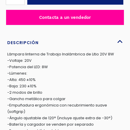
DE
TRABAJO
20V
Contacta a un vendedor
LED:8W
P20S
450LUM
GIRO
DESCRIPCIÓN
120º
Lámpara linterna de Trabajo Inalámbrica de Litio 20V 8W
INDUSTRIAL
-Voltaje: 20V
TOTAL
-Potencia del LED: 8W
-
-Lúmenes:
TWLI2058
-Alta: 450 ±10%
cantidad
-Baja: 230 ±10%
-2 modos de brillo
-Gancho metálico para colgar
-Empuñadura ergonómica con recubrimiento suave
(softgrip)
-Ángulo ajustable de 120° (incluye ajuste extra de -30°)
-Batería y cargador se venden por separado