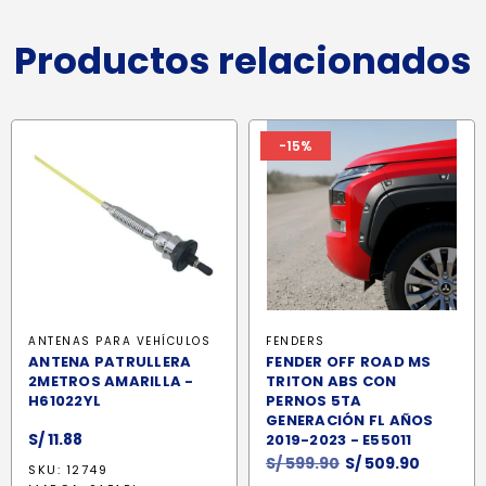
Productos relacionados
-15%
ANTENAS PARA VEHÍCULOS
FENDERS
ANTENA PATRULLERA
FENDER OFF ROAD MS
2METROS AMARILLA -
TRITON ABS CON
H61022YL
PERNOS 5TA
GENERACIÓN FL AÑOS
S/
11.88
2019-2023 - E55011
El
El
S/
599.90
S/
509.90
SKU: 12749
precio
precio