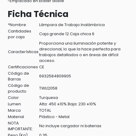
-Empacado en blíster doble
Ficha Técnica
*Nombre
Lámpara de Trabajo Inalámbrica
Cantidades
Caja grande 12 Caja chica 6
por caja
Proporciona una iluminación potente y
direccional, lo que la hace perfecta para
Características
trabajos detallados o en áreas de difícil
acceso.
Certificaciones
CE
Código de
6932584809905
Barras
Código de
TWLI2058
producto
Color
Turquesa
Lumen
Alta: 450 ±10% Baja: 230 ±10%
Marca
TOTAL
Material
Plástico - Metal
NOTA
No incluye cargador ni baterias
IMPORTANTE:
Peso (Kg)
0.35