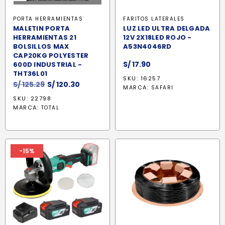
PORTA HERRAMIENTAS
FARITOS LATERALES
MALETIN PORTA
LUZ LED ULTRA DELGADA
HERRAMIENTAS 21
12V 2X18LED ROJO -
BOLSILLOS MAX
A53N4046RD
CAP20KG POLYESTER
S/
17.90
600D INDUSTRIAL -
THT36L01
SKU: 16257
El
El
S/
125.29
S/
120.30
MARCA:
SAFARI
precio
precio
SKU: 22798
original
actual
MARCA:
TOTAL
era:
es:
S/ 125.29.
S/ 120.30.
-15%