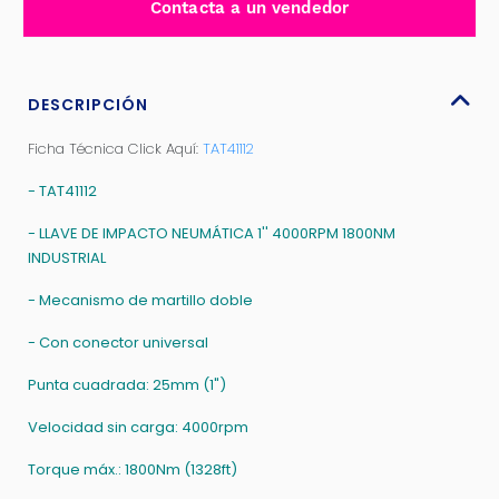
Contacta a un vendedor
1"
1800NM
4000RPM
INDUSTRIAL
DESCRIPCIÓN
-
Ficha Técnica Click Aquí:
TAT41112
TAT41112
cantidad
- TAT41112
- LLAVE DE IMPACTO NEUMÁTICA 1'' 4000RPM 1800NM
INDUSTRIAL
- Mecanismo de martillo doble
- Con conector universal
Punta cuadrada: 25mm (1")
Velocidad sin carga: 4000rpm
Torque máx.: 1800Nm (1328ft)