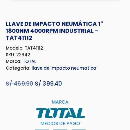
LLAVE DE IMPACTO NEUMÁTICA 1"
1800NM 4000RPM INDUSTRIAL -
TAT41112
Modelo: TAT41112
SKU: 22642
Marca:
TOTAL
Categoria:
llave de impacto neumatica
S/
469.90
El
S/
399.40
El
precio
precio
original
actual
MARCA
era:
es:
S/ 469.90.
S/ 399.40.
MEDIOS DE PAGO