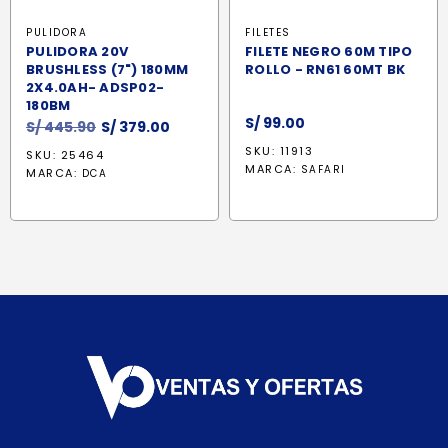
PULIDORA
FILETES
PULIDORA 20V
FILETE NEGRO 60M TIPO
BRUSHLESS (7") 180MM
ROLLO - RN61 60MT BK
2X4.0AH- ADSP02-
180BM
S/
99.00
El
El
S/
445.90
S/
379.00
precio
precio
SKU: 11913
SKU: 25464
original
actual
MARCA:
SAFARI
MARCA:
DCA
era:
es:
S/ 445.90.
S/ 379.00.