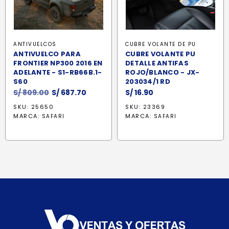
ANTIVUELCOS
CUBRE VOLANTE DE PU
ANTIVUELCO PARA
CUBRE VOLANTE PU
FRONTIER NP300 2016 EN
DETALLE ANTIFAS
ADELANTE - S1-RB66B.1-
ROJO/BLANCO - JX-
S60
203034/1 RD
El
El
S/
809.00
S/
687.70
S/
16.90
precio
precio
SKU: 25650
SKU: 23369
original
actual
MARCA:
MARCA:
SAFARI
SAFARI
era:
es:
S/ 809.00.
S/ 687.70.