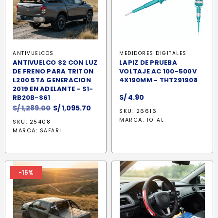
ANTIVUELCOS
MEDIDORES DIGITALES
ANTIVUELCO S2 CON LUZ
LAPIZ DE PRUEBA
DE FRENO PARA TRITON
VOLTAJE AC 100-500V
L200 5TA GENERACION
4X190MM - THT291908
2019 EN ADELANTE - S1-
S/
4.90
RB20B-S61
El
El
S/
1,289.00
S/
1,095.70
SKU: 26616
precio
precio
MARCA:
TOTAL
SKU: 25408
original
actual
MARCA:
SAFARI
era:
es:
S/ 1,289.00.
S/ 1,095.70.
-15%