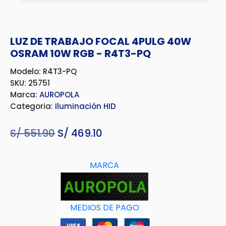
LUZ DE TRABAJO FOCAL 4PULG 40W
OSRAM 10W RGB - R4T3-PQ
Modelo: R4T3-PQ
SKU: 25751
Marca:
AUROPOLA
Categoria:
Iluminación HID
S/
551.90
El
S/
469.10
El
precio
precio
original
actual
MARCA
era:
es:
S/ 551.90.
S/ 469.10.
MEDIOS DE PAGO