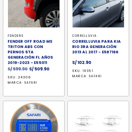
FENDERS
CORRELLUVIA
FENDER OFF ROAD MS
CORRELLUVIA PARA KIA
TRITON ABS CON
RIO 3RA GENERACIÓN
PERNOS 5TA
2013 AL 2017 - E587166
GENERACIÓN FL AÑOS
S/
102.90
2019-2023 - E55011
El
El
S/
599.90
S/
509.90
SKU: 19351
precio
precio
MARCA:
SAFARI
SKU: 24306
original
actual
MARCA:
SAFARI
era:
es:
S/ 599.90.
S/ 509.90.