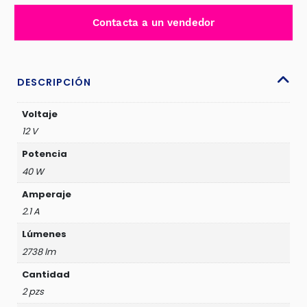
FOCAL
Contacta a un vendedor
4PULG
40W
OSRAM
10W
DESCRIPCIÓN
RGB
-
Voltaje
R4T3-
12 V
PQ
Potencia
cantidad
40 W
Amperaje
2.1 A
Lúmenes
2738 lm
Cantidad
2 pzs