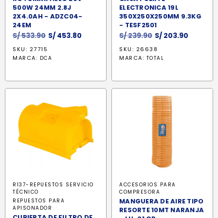
500W 24MM 2.8J
ELECTRONICA 19L
2X4.0AH - ADZC04-
350X250X250MM 9.3KG
24EM
- TESF2501
El
El
El
El
S/
533.90
S/
453.80
S/
239.90
S/
203.90
precio
precio
precio
precio
SKU: 27715
SKU: 26638
original
actual
original
actual
MARCA:
MARCA:
DCA
TOTAL
era:
es:
era:
es:
S/ 533.90.
S/ 453.80.
S/ 239.90.
S/ 203.9
R137-REPUESTOS SERVICIO
ACCESORIOS PARA
TÉCNICO
COMPRESORA
MANGUERA DE AIRE TIPO
REPUESTOS PARA
APISONADOR
RESORTE 10MT NARANJA
CUBIERTA DE FILTRO DE