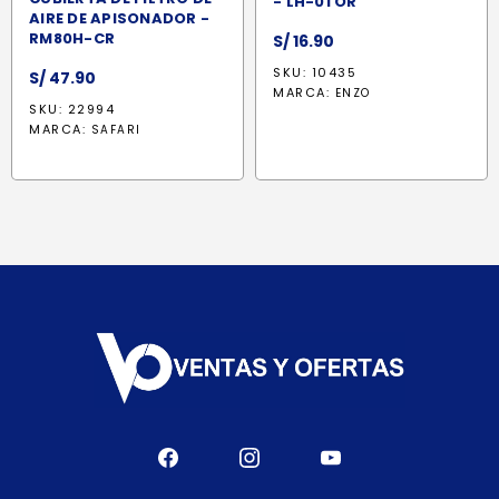
- LH-01 OR
AIRE DE APISONADOR -
RM80H-CR
S/
16.90
SKU: 10435
S/
47.90
MARCA:
ENZO
SKU: 22994
MARCA:
SAFARI