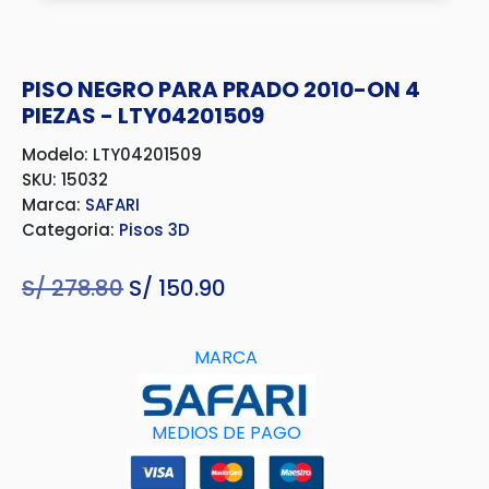
PISO NEGRO PARA PRADO 2010-ON 4
PIEZAS - LTY04201509
Modelo: LTY04201509
SKU: 15032
Marca:
SAFARI
Categoria:
Pisos 3D
S/
278.80
El
S/
150.90
El
precio
precio
original
actual
MARCA
era:
es:
S/ 278.80.
S/ 150.90.
MEDIOS D
E
PAGO