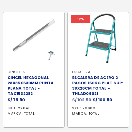
-2%
CINCELES
ESCALERA
CINCEL HEXAGONAL
ESCALERA DE ACERO 2
28X35X530MM PUNTA
PASOS 150KG PLAT.SUP:
PLANA TOTAL -
38X26CM TOTAL -
TAC1532282
THLAD09021
El
El
S/
75.90
S/
102.90
S/
100.80
precio
precio
SKU: 22646
SKU: 26980
original
actual
MARCA:
MARCA:
TOTAL
TOTAL
era:
es:
S/ 102.90.
S/ 100.80