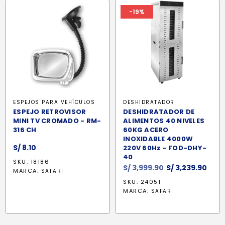
-19%
ESPEJOS PARA VEHÍCULOS
DESHIDRATADOR
ESPEJO RETROVISOR
DESHIDRATADOR DE
MINI TV CROMADO - RM-
ALIMENTOS 40 NIVELES
316 CH
60KG ACERO
INOXIDABLE 4000W
S/
8.10
220V 60Hz - FOD-DHY-
40
SKU: 18186
El
El
S/
3,999.90
S/
3,239.90
MARCA:
SAFARI
precio
prec
SKU: 24051
original
actu
MARCA:
SAFARI
era:
es:
S/ 3,999.90.
S/ 3,