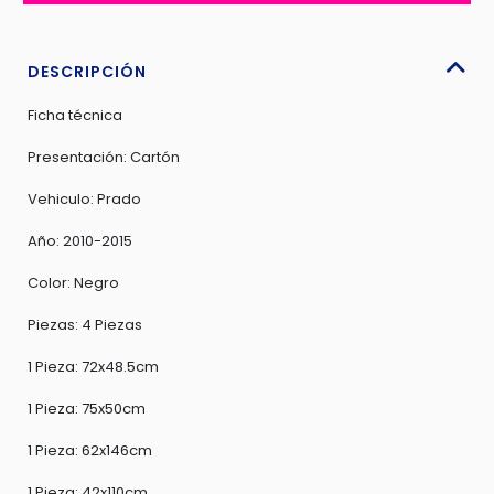
ON
4
PIEZAS
DESCRIPCIÓN
-
Ficha técnica
LTY04201509
cantidad
Presentación: Cartón
Vehiculo: Prado
Año: 2010-2015
Color: Negro
Piezas: 4 Piezas
1 Pieza: 72x48.5cm
1 Pieza: 75x50cm
1 Pieza: 62x146cm
1 Pieza: 42x110cm