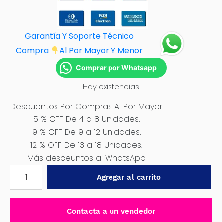
Garantía Y Soporte Técnico
Compra
Al Por M
ayor Y Menor
Comprar por Whatsapp
Hay existencias
Descuentos Por Compras Al Por Mayor
5 % OFF De 4 a 8 Unidades.
9 % OFF De 9 a 12 Unidades.
12 % OFF De 13 a 18 Unidades.
Más desceuntos al WhatsApp
PISO
Agregar al carrito
NEGRO
PARA
PRADO
Contacta a un vendedor
2010-