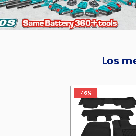
Los me
-46%