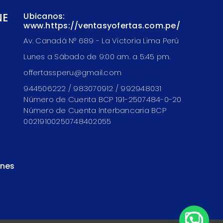
NE
Ubicanos:
www.https://ventasyofertas.com.pe/
Av. Canadá N° 689 - La Victoria Lima Perú
Lunes a Sábado de 9:00 am. a 5:45 pm.
offertassperu@gmail.com
944506222 / 983070912 / 992948031
Número de Cuenta BCP 191-2507484-0-20
Número de Cuenta Interbancaria BCP
00219100250748402055
ones