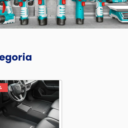
tegoria
%