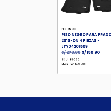
PISOS 3D
PISO NEGRO PARA PRAD
2010-ON 4 PIEZAS -
LTY04201509
S/
278.80
El
S/
150.90
El
precio
preci
SKU: 15032
original
actu
MARCA:
SAFARI
era:
es:
S/ 278.80.
S/ 15