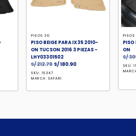
PISOS 3D
PISOS
O
PISO BEIGE PARA IX35 2010-
PISO
ON TUCSON 2016 3 PIEZAS -
ON
S/
30
LHY03301502
S/
212.79
El
S/
180.90
El
SKU: 
o
precio
precio
MARC
SKU: 15347
al
original
actual
MARCA:
SAFARI
era:
es:
0.90.
S/ 212.79.
S/ 180.90.