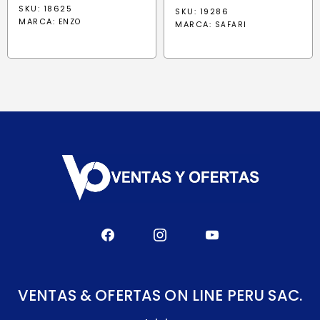
precio
precio
SKU: 18625
SKU: 19286
original
actual
MARCA:
ENZO
MARCA:
SAFARI
era:
es:
S/ 554.90.
S/ 435.10
VENTAS & OFERTAS ON LINE PERU SAC.