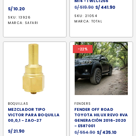
M14 -TWLC1256
El
El
S/
519.90
S/
441.90
S/
10.20
precio
precio
SKU: 21054
SKU: 13926
original
actual
MARCA:
TOTAL
MARCA:
SAFARI
era:
es:
S/ 519.90.
S/ 441.90
-22%
BOQUILLAS
FENDERS
MEZCLADOR TIPO
FENDER OFF ROAD
VICTOR PARA BOQUILLA
TOYOTA HILUX REVO 8VA
00,0,1 - ZAO-27
GENERACIÓN 2016-2020
- E587001
S/
21.90
El
El
S/
554.90
S/
435.10