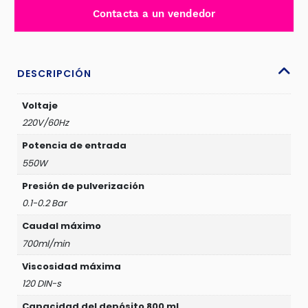
JADEVER
Contacta a un vendedor
550W
-
JDEG2A50
cantidad
DESCRIPCIÓN
Voltaje
220V/60Hz
Potencia de entrada
550W
Presión de pulverización
0.1-0.2 Bar
Caudal máximo
700ml/min
Viscosidad máxima
120 DIN-s
Capacidad del depósito 800 ml