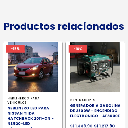
Productos relacionados
-15%
-16%
NEBLINEROS PARA
GENERADORES
VEHICULOS
GENERADOR A GASOLINA
NEBLINERO LED PARA
DE 2800W - ENCENDIDO
NISSAN TIIDA
ELECTRÓNICO - AF3600E
HATCHBACK 2011-ON -
NS520-LED
El
El
S/
1,449.90
S/
1,217.90