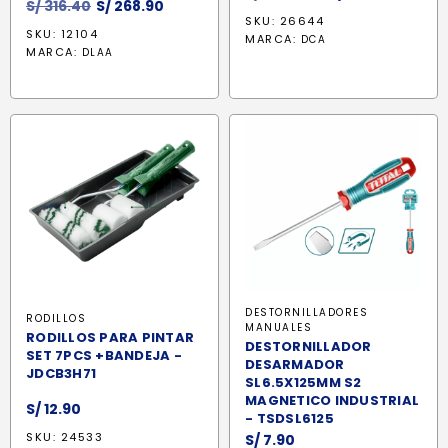
El
El
S/
316.40
S/
268.90
precio
preci
SKU: 26644
precio
precio
original
actua
SKU: 12104
MARCA:
DCA
original
actual
MARCA:
era:
es:
DLAA
era:
es:
S/ 1,449.90.
S/ 1,21
S/ 316.40.
S/ 268.90.
DESTORNILLADORES
RODILLOS
MANUALES
RODILLOS PARA PINTAR
DESTORNILLADOR
SET 7PCS +BANDEJA -
DESARMADOR
JDCB3H71
SL6.5X125MM S2
MAGNETICO INDUSTRIAL
S/
12.90
- TSDSL6125
SKU: 24533
S/
7.90