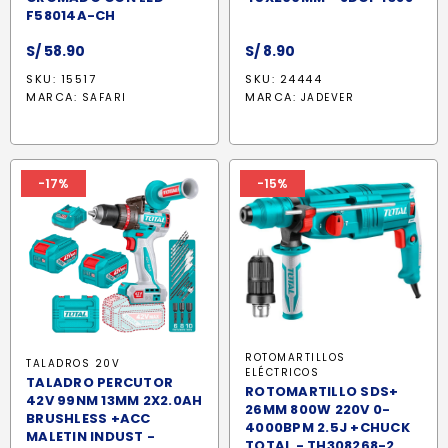
F58014A-CH
S/
58.90
S/
8.90
SKU: 15517
SKU: 24444
MARCA:
MARCA:
SAFARI
JADEVER
-17%
-15%
ROTOMARTILLOS
TALADROS 20V
ELÉCTRICOS
TALADRO PERCUTOR
ROTOMARTILLO SDS+
42V 99NM 13MM 2X2.0AH
26MM 800W 220V 0-
BRUSHLESS +ACC
4000BPM 2.5J +CHUCK
MALETIN INDUST -
TOTAL - TH308268-2