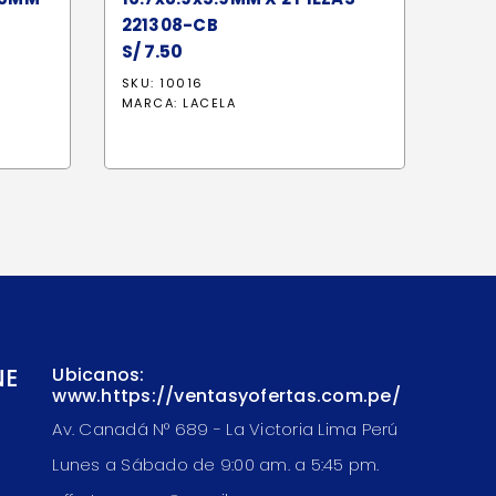
221308-CB
S/
7.50
SKU: 10016
MARCA:
LACELA
NE
Ubicanos:
www.https://ventasyofertas.com.pe/
Av. Canadá N° 689 - La Victoria Lima Perú
Lunes a Sábado de 9:00 am. a 5:45 pm.