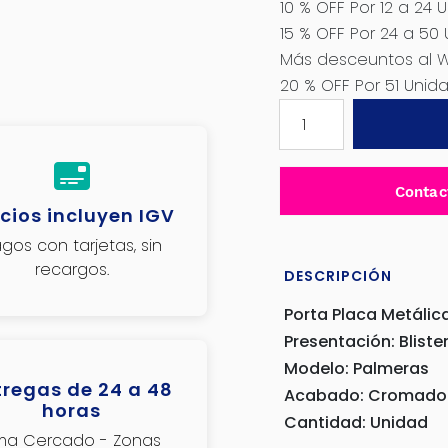
10 % OFF Por 12 a 24 
15 % OFF Por 24 a 50
Más desceuntos al 
20 % OFF Por 51 Uni
PORTA
PLACA
METÁLICA
PALMERA
Contac
-
cios incluyen IGV
N30115
gos con tarjetas, sin
cantidad
recargos.
DESCRIPCIÓN
Porta Placa Metálic
Presentación: Bliste
Modelo: Palmeras
tregas de 24 a 48
Acabado: Cromado
horas
Cantidad: Unidad
ima Cercado - Zonas