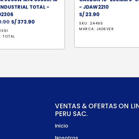
INDUSTRIAL TOTAL -
- JDAW2210
S/
23.90
02306
.90
El
S/
373.90
El
SKU: 24495
precio
precio
MARCA:
JADEVER
2391
original
actual
:
TOTAL
era:
es:
S/ 439.90.
S/ 373.90.
VENTAS & OFERTAS ON LI
PERU SAC.
Inicio
Nosotros