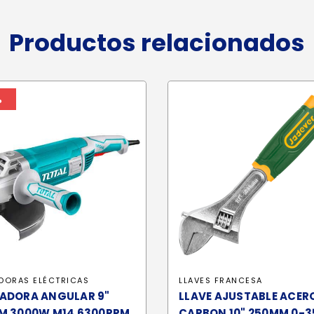
Productos relacionados
%
DORAS ELÉCTRICAS
LLAVES FRANCESA
ADORA ANGULAR 9"
LLAVE AJUSTABLE ACER
M 3000W M14 6300RPM
CARBON 10" 250MM 0-