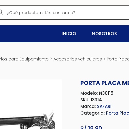
INICIO
NOSOTROS
>
>
ios para Equipamiento
Accesorios vehiculares
Porta Plac
PORTA PLACA ME
Modelo: N30115
SKU: 13314
Marca:
SAFARI
Categoria:
Porta Pla
S/
18.90