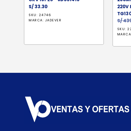
S/
33.30
220V 
TG13
SKU: 24746
S/
439
MARCA:
JADEVER
SKU: 2
MARCA