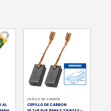
CEPILLO DE CARBÓN
O AL
CEPILLO DE CARBON
35MM
16.7x8.9x5.9MM X 2 PIEZAS -