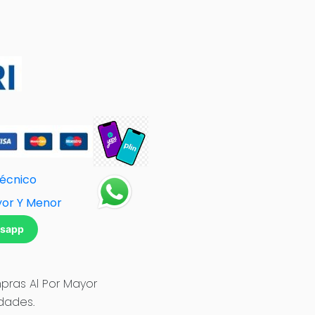
Técnico
yor Y Menor
tsapp
ras Al Por Mayor
idades.