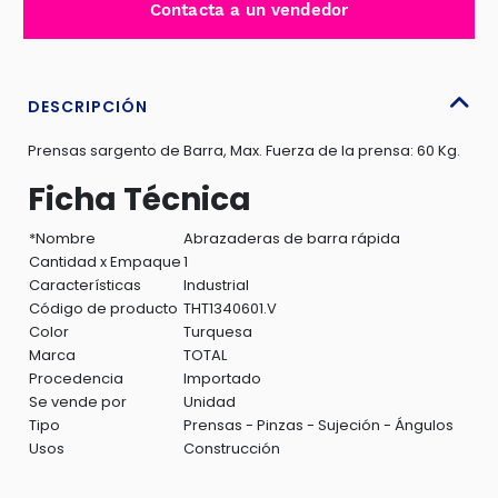
Contacta a un vendedor
THT1340602
12″
MAX
60KG
DESCRIPCIÓN
cantidad
Prensas sargento de Barra, Max. Fuerza de la prensa: 60 Kg.
Ficha Técnica
*Nombre
Abrazaderas de barra rápida
Cantidad x Empaque
1
Características
Industrial
Código de producto
THT1340601.V
Color
Turquesa
Marca
TOTAL
Procedencia
Importado
Se vende por
Unidad
Tipo
Prensas - Pinzas - Sujeción - Ángulos
Usos
Construcción