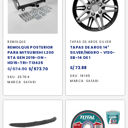
REMOLQUE
TAPAS DE AROS SILVER
REMOLQUE POSTERIOR
TAPAS DE AROS 14"
PARA MITSUBISHI L200
SILVER/NEGRO - V130-
5TA GEN 2019-ON -
SB-14 DE 1
HD15-TRI-T13425
S/
73.88
El
El
S/
674.90
S/
573.70
precio
precio
SKU: 18145
SKU: 25764
original
actual
MARCA:
SAFARI
MARCA:
SAFARI
era:
es:
S/ 674.90.
S/ 573.70.