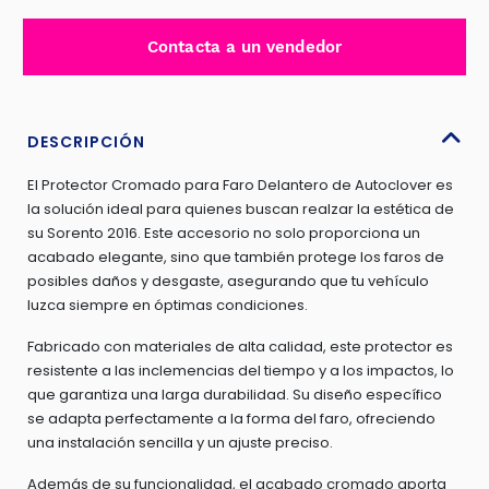
FARO
DELANTERO
Contacta a un vendedor
PARA
KIA
SORENTO
2016
DESCRIPCIÓN
-
El Protector Cromado para Faro Delantero de Autoclover es
AC-
la solución ideal para quienes buscan realzar la estética de
C865
su Sorento 2016. Este accesorio no solo proporciona un
cantidad
acabado elegante, sino que también protege los faros de
posibles daños y desgaste, asegurando que tu vehículo
luzca siempre en óptimas condiciones.
Fabricado con materiales de alta calidad, este protector es
resistente a las inclemencias del tiempo y a los impactos, lo
que garantiza una larga durabilidad. Su diseño específico
se adapta perfectamente a la forma del faro, ofreciendo
una instalación sencilla y un ajuste preciso.
Además de su funcionalidad, el acabado cromado aporta