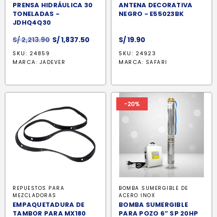
PRENSA HIDRÁULICA 30
ANTENA DECORATIVA
TONELADAS -
NEGRO - E55023BK
JDHQ4Q30
El
El
S/
2,213.90
S/
1,837.50
S/
19.90
precio
precio
SKU: 24859
SKU: 24923
original
actual
MARCA:
MARCA:
JADEVER
SAFARI
era:
es:
S/ 2,213.90.
S/ 1,837.50.
-20%
REPUESTOS PARA
BOMBA SUMERGIBLE DE
MEZCLADORAS
ACERO INOX
EMPAQUETADURA DE
BOMBA SUMERGIBLE
TAMBOR PARA MX180
PARA POZO 6” SP 20HP