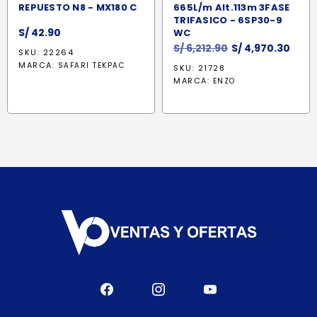
REPUESTO N8 - MX180 C
665L/m Alt.113m 3FASE
TRIFASICO - 6SP30-9
S/
42.90
WC
El
El
S/
6,212.90
S/
4,970.30
SKU: 22264
precio
prec
MARCA:
SAFARI TEKPAC
SKU: 21728
original
actu
MARCA:
ENZO
era:
es:
S/ 6,212.90.
S/ 4,