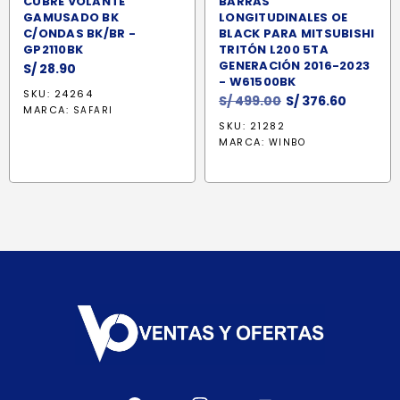
CUBRE VOLANTE
BARRAS
GAMUSADO BK
LONGITUDINALES OE
C/ONDAS BK/BR -
BLACK PARA MITSUBISHI
GP2110BK
TRITÓN L200 5TA
GENERACIÓN 2016-2023
S/
28.90
- W61500BK
SKU: 24264
El
El
S/
499.00
S/
376.60
MARCA:
SAFARI
precio
precio
SKU: 21282
original
actual
MARCA:
WINBO
era:
es:
S/ 499.00.
S/ 376.6