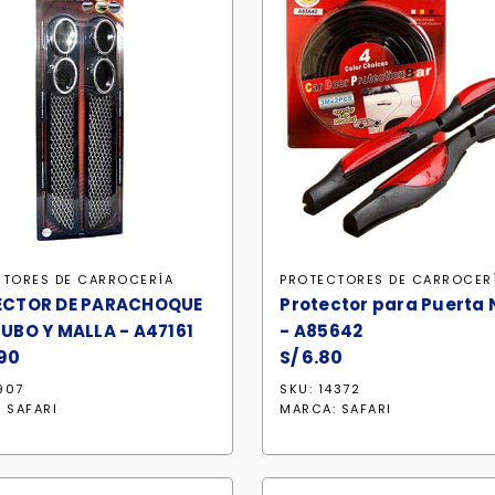
CTORES DE CARROCERÍA
PROTECTORES DE CARROCER
ECTOR DE PARACHOQUE
Protector para Puerta
UBO Y MALLA - A47161
- A85642
90
S/
6.80
1907
SKU: 14372
:
SAFARI
MARCA:
SAFARI