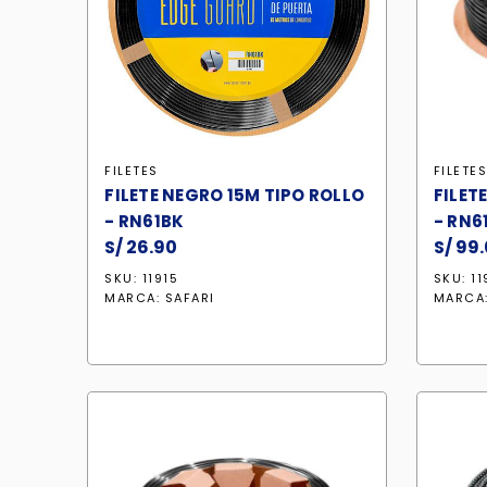
FILETES
FILETE
FILETE NEGRO 15M TIPO ROLLO
FILET
- RN61BK
- RN6
S/
26.90
S/
99.
SKU: 11915
SKU: 11
MARCA:
SAFARI
MARCA