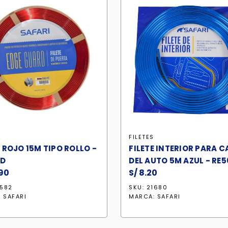
S
FILETES
E ROJO 15M TIPO ROLLO -
FILETE INTERIOR PARA C
RD
DEL AUTO 5M AZUL - RE5
90
S/
8.20
1582
SKU: 21680
:
SAFARI
MARCA:
SAFARI