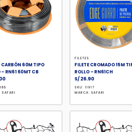
S
FILETES
E CARBÓN 60M TIPO
FILETE CROMADO 15M TI
 - RN61 60MT CB
ROLLO - RN61CH
00
S/
26.90
3185
SKU: 11917
:
SAFARI
MARCA:
SAFARI