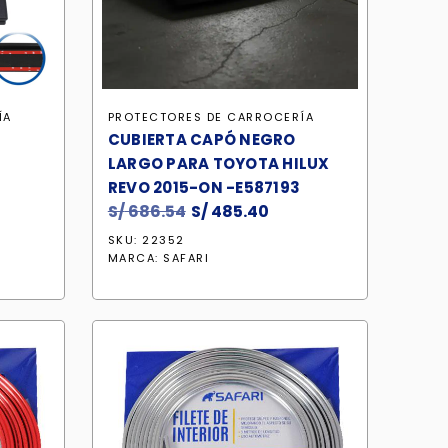
ÍA
PROTECTORES DE CARROCERÍA
CUBIERTA CAPÓ NEGRO
LARGO PARA TOYOTA HILUX
REVO 2015-ON -E587193
S/
686.54
El
S/
485.40
El
precio
precio
SKU: 22352
original
actual
MARCA:
SAFARI
era:
es:
S/ 686.54.
S/ 485.40.