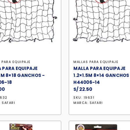
 PARA EQUIPAJE
MALLAS PARA EQUIPAJE
 PARA EQUIPAJE
MALLA PARA EQUIPAJE
.5M 8×18 GANCHOS -
1.2×1.5M 8×14 GANCHOS
06-18
H44006-14
00
S/
22.50
9632
SKU: 19631
:
SAFARI
MARCA:
SAFARI