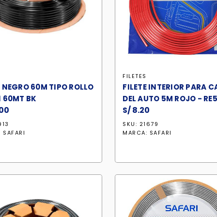
S
FILETES
E NEGRO 60M TIPO ROLLO
FILETE INTERIOR PARA C
1 60MT BK
DEL AUTO 5M ROJO - RE
00
S/
8.20
913
SKU: 21679
:
SAFARI
MARCA:
SAFARI