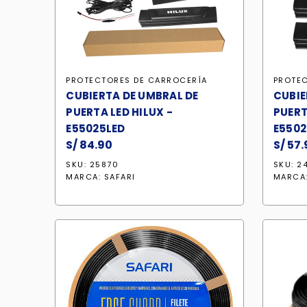
PROTECTORES DE CARROCERÍA
PROTE
CUBIERTA DE UMBRAL DE
CUBIE
PUERTA LED HILUX -
PUERT
E55025LED
E5502
S/
84.90
S/
57.
SKU: 25870
SKU: 2
MARCA:
SAFARI
MARCA