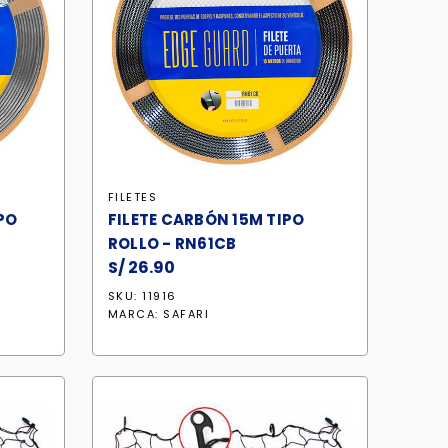
FILETES
PO
FILETE CARBÓN 15M TIPO
ROLLO - RN61CB
S/
26.90
SKU: 11916
MARCA:
SAFARI