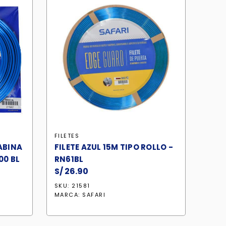
FILETES
ABINA
FILETE AZUL 15M TIPO ROLLO -
00 BL
RN61BL
S/
26.90
SKU: 21581
MARCA:
SAFARI