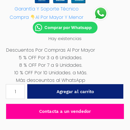
Garantía Y Soporte Técnico
Compra
Al Por Mayor Y Menor
Comprar por Whatsapp
Hay existencias
Descuentos Por Compras Al Por Mayor
5 % OFF Por 3 a 6 Unidades.
8 % OFF Por 7 a 9 Unidades.
10 % OFF Por 10 Unidades. a Más.
Más desceuntos al WhatsApp
CUBIERTA
Agregar al carrito
CAPÓ
NEGRO
LARGO
Contacta a un vendedor
PARA
TOYOTA
HILUX