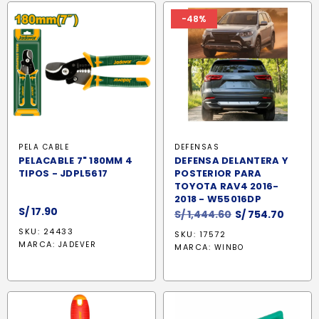
-48%
PELA CABLE
DEFENSAS
PELACABLE 7" 180MM 4
DEFENSA DELANTERA Y
TIPOS - JDPL5617
POSTERIOR PARA
TOYOTA RAV4 2016-
2018 - W55016DP
S/
17.90
El
El
S/
1,444.60
S/
754.70
precio
preci
SKU: 24433
SKU: 17572
original
actua
MARCA:
JADEVER
MARCA:
WINBO
era:
es:
S/ 1,444.60.
S/ 754