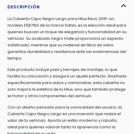
REVO
DESCRIPCIÓN
2015-
La Cubierta Capo Negro Largo para Hilux Revo 2015-on,
ON
modelo E587193 de la marca Safari, es la elección ideal para
-
quienes buscan un toque de elegancia y funcionalidad en su
E587193
vehículo. Su acabado negro mate proporciona un aspecto
cantidad
sofisticado, mientras que su material de fibra de vidrio
garantiza durabilidad y resistencia ante las inclemencias del
tiempo.
Este producto incluye pala y herrajes de montaje, lo que
facilita su colocación y asegura un ajuste perfecto. Diseñada
específicamente para autos y camionetas, esta cubierta no
solo mejora la estética de tu Hilux, sino que también protege
el motor y otros componentes del vehículo.
Con un diseño pensado para la comodidad del usuario, la
Cubierta Capo Negro Largo es una inversión que realza el
valor de tu vehículo. Aporta un estilo moderno y robusto,
ideal para quienes valoran tanto la apariencia como la
funcionalidad en su auto.