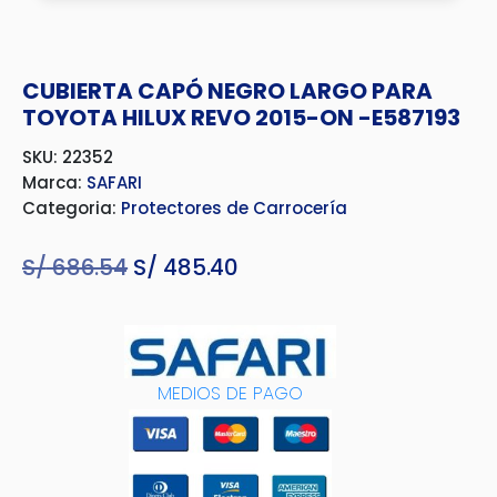
CUBIERTA CAPÓ NEGRO LARGO PARA
TOYOTA HILUX REVO 2015-ON -E587193
SKU: 22352
Marca:
SAFARI
Categoria:
Protectores de Carrocería
S/
686.54
El
S/
485.40
El
precio
precio
original
actual
era:
es:
MEDIOS DE PAGO
S/ 686.54.
S/ 485.40.