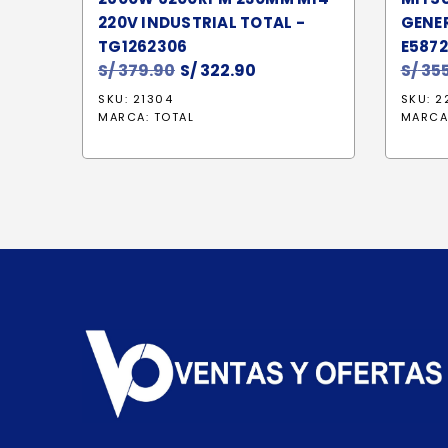
220V INDUSTRIAL TOTAL -
GENER
TG1262306
E587
S/
379.90
El
S/
322.90
El
S/
355
precio
precio
SKU: 21304
SKU: 2
original
actual
MARCA:
TOTAL
MARCA
era:
es:
S/ 379.90.
S/ 322.90.