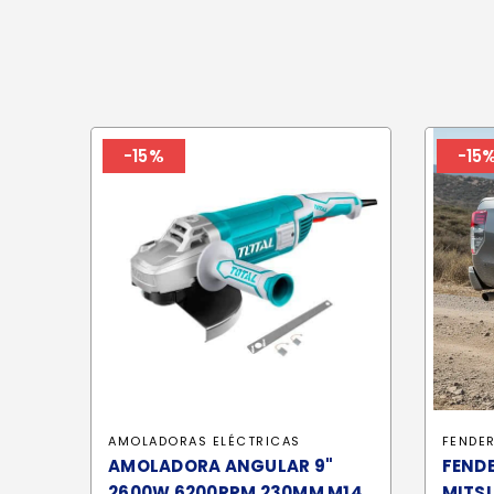
-15%
-15
AMOLADORAS ELÉCTRICAS
FENDE
AMOLADORA ANGULAR 9"
FENDE
2600W 6200RPM 230MM M14
MITSU