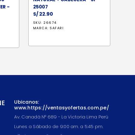
ER -
25007
S/
22.90
SKU: 26674
MARCA:
SAFARI
NE
Ubicanos:
www.https://ventasyofertas.com.pe/
Av. Canadá N° 689 - La Victoria Lima Perú
Lunes a Sábado de 9:00 am. a 5:45 pm.