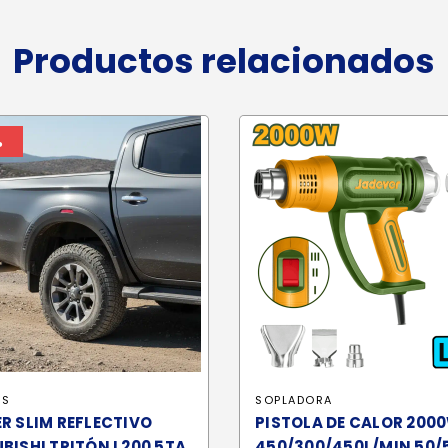
Productos relacionados
%
RS
SOPLADORA
R SLIM REFLECTIVO
PISTOLA DE CALOR 200
BISHI TRITÓN L200 5TA
450/300/450L/MIN 50/