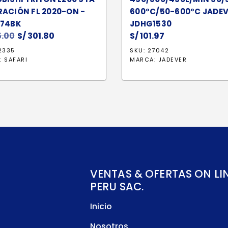
ACIÓN FL 2020-ON -
600°C/50-600°C JADEV
274BK
JDHG1530
.00
El
S/
301.80
El
S/
101.97
precio
precio
2335
SKU: 27042
original
actual
:
SAFARI
MARCA:
JADEVER
era:
es:
S/ 355.00.
S/ 301.80.
VENTAS & OFERTAS ON LI
PERU SAC.
Inicio
Nosotros