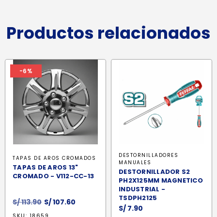
Productos relacionados
-6%
DESTORNILLADORES
TAPAS DE AROS CROMADOS
MANUALES
TAPAS DE AROS 13"
DESTORNILLADOR S2
CROMADO - V112-CC-13
PH2X125MM MAGNETICO
INDUSTRIAL -
TSDPH2125
El
El
S/
113.90
S/
107.60
S/
7.90
precio
precio
SKU: 18659