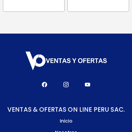
era:
es:
era:
es:
S/ 427.99.
S/ 363.8
S/ 122.90.
S/ 118.00.
VENTAS & OFERTAS ON LINE PERU SAC.
Inicio