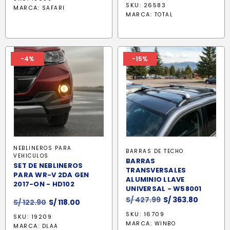
original
actual
SKU: 26583
MARCA:
SAFARI
era:
es:
MARCA:
TOTAL
S/ 113.90.
S/ 107.60.
-4%
-15%
NEBLINEROS PARA
BARRAS DE TECHO
VEHICULOS
BARRAS
SET DE NEBLINEROS
TRANSVERSALES
PARA WR-V 2DA GEN
ALUMINIO LLAVE
2017-ON - HD102
UNIVERSAL - W58001
El
El
S/
427.99
S/
363.80
El
El
S/
122.90
S/
118.00
precio
precio
precio
precio
SKU: 16709
SKU: 19209
original
actual
original
actual
MARCA:
WINBO
MARCA:
DLAA