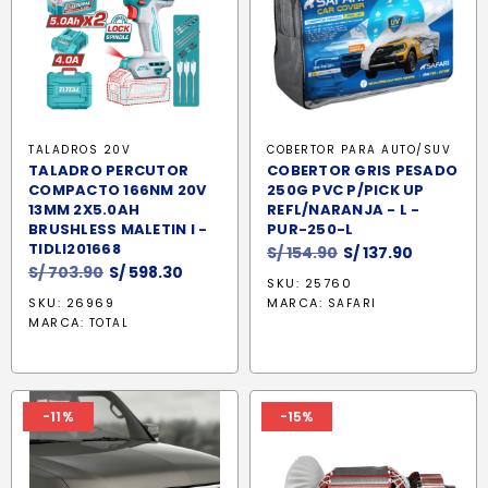
TALADROS 20V
COBERTOR PARA AUTO/SUV
TALADRO PERCUTOR
COBERTOR GRIS PESADO
COMPACTO 166NM 20V
250G PVC P/PICK UP
13MM 2X5.0AH
REFL/NARANJA - L -
BRUSHLESS MALETIN I -
PUR-250-L
TIDLI201668
El
El
S/
154.90
S/
137.90
El
El
S/
703.90
S/
598.30
precio
precio
SKU: 25760
precio
precio
original
actual
SKU: 26969
MARCA:
SAFARI
original
actual
era:
es:
MARCA:
TOTAL
era:
es:
S/ 154.90.
S/ 137.90.
S/ 703.90.
S/ 598.30.
-11%
-15%