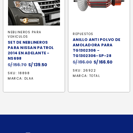
NEBLINEROS PARA
REPUESTOS
VEHICULOS
ANILLO ANTI POLVO DE
SET DE NEBLINEROS
AMOLADORA PARA
PARA NISSAN PATROL
TG1302306 -
2014 EN ADELANTE -
TG1302306-SP-28
NS698
El
El
S/
196.00
S/
166.60
El
El
S/
156.70
S/
139.50
precio
precio
precio
precio
SKU: 26922
SKU: 18898
original
actual
MARCA:
original
actual
TOTAL
MARCA:
DLAA
era:
es:
era:
es:
S/ 196.00.
S/ 166.60.
S/ 156.70.
S/ 139.50.