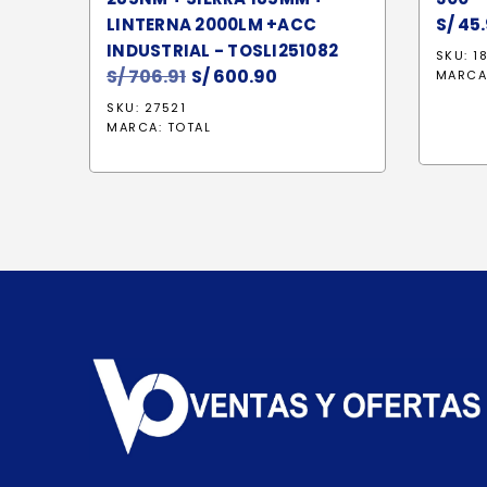
S/
45.
LINTERNA 2000LM +ACC
INDUSTRIAL - TOSLI251082
SKU: 1
S/
706.91
El
S/
600.90
El
MARCA
precio
precio
SKU: 27521
original
actual
MARCA:
TOTAL
era:
es:
S/ 706.91.
S/ 600.90.