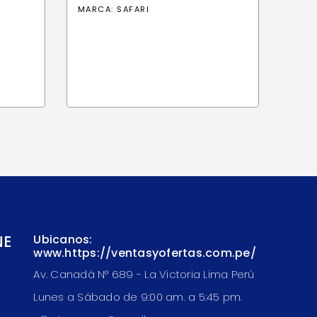
MARCA:
SAFARI
o
al
.10.
NE
Ubicanos:
www.https://ventasyofertas.com.pe/
Av. Canadá N° 689 - La Victoria Lima Perú
Lunes a Sábado de 9:00 am. a 5:45 pm.