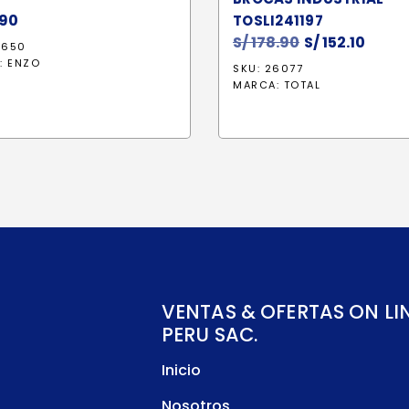
90
TOSLI241197
S/
178.90
El
S/
152.10
El
8650
precio
preci
:
ENZO
SKU: 26077
original
actu
MARCA:
TOTAL
era:
es:
S/ 178.90.
S/ 152
VENTAS & OFERTAS ON LI
PERU SAC.
Inicio
Nosotros