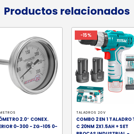
Productos relacionados
-15%
METROS
TALADROS 20V
ÓMETRO 2.0″ CONEX.
COMBO 2 EN 1 TALADRO 
RIOR 0-300 - ZG-105 0-
C 20NM 2X1.5AH + SET
BROCAS INDUSTRIAL -