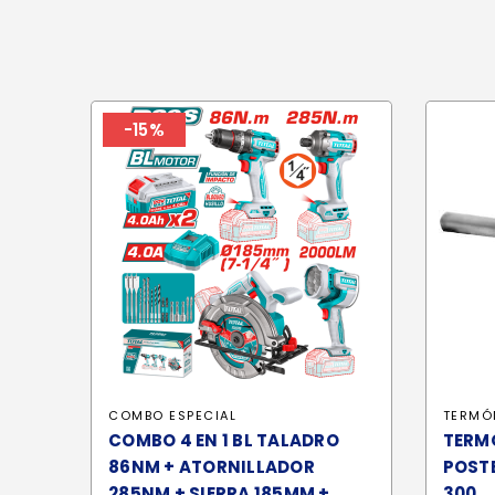
-15%
COMBO ESPECIAL
TERMÓ
COMBO 4 EN 1 BL TALADRO
TERM
86NM + ATORNILLADOR
POSTE
285NM + SIERRA 185MM +
300