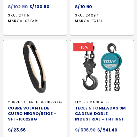
El
El
S/
102.90
S/
100.80
S/
10.90
precio
precio
SKU: 27115
SKU: 24094
original
actual
MARCA:
MARCA:
SAFARI
TOTAL
era:
es:
S/ 102.90.
S/ 100.80.
-15%
CUBRE VOLANTE DE CUERO G
TECLES MANUALES
CUBRE VOLANTE DE
TECLE 5 TONELADAS 3M
CUERO NEGRO/BEIGE -
CADENA DOBLE
SFT-18022BG
INDUSTRIAL - THT1651
El
El
S/
28.66
S/
636.90
S/
541.40
precio
precio