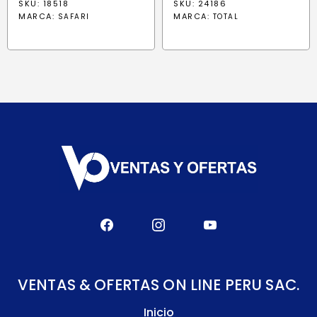
SKU: 18518
SKU: 24186
original
actual
MARCA:
MARCA:
SAFARI
TOTAL
era:
es:
S/ 636.90.
S/ 541.40
VENTAS & OFERTAS ON LINE PERU SAC.
Inicio