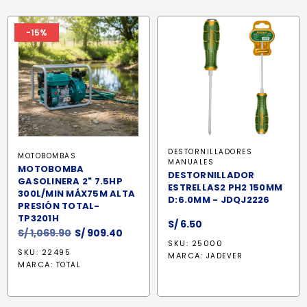
-15%
DESTORNILLADORES
MOTOBOMBAS
MANUALES
MOTOBOMBA
DESTORNILLADOR
GASOLINERA 2" 7.5HP
ESTRELLAS2 PH2 150MM
300L/MIN MÁX75M ALTA
D:6.0MM - JDQJ2226
PRESIÓN TOTAL-
TP3201H
S/
6.50
El
El
S/
1,069.90
S/
909.40
SKU: 25000
precio
precio
SKU: 22495
MARCA:
JADEVER
original
actual
MARCA:
TOTAL
era:
es:
S/ 1,069.90.
S/ 909.40.