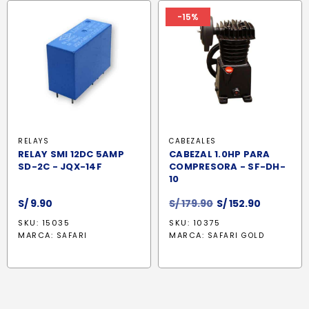
-15%
RELAYS
CABEZALES
RELAY SMI 12DC 5AMP
CABEZAL 1.0HP PARA
SD-2C - JQX-14F
COMPRESORA - SF-DH-
10
El
El
S/
9.90
S/
179.90
S/
152.90
precio
precio
SKU: 15035
SKU: 10375
original
actual
MARCA:
MARCA:
SAFARI
SAFARI GOLD
era:
es:
S/ 179.90.
S/ 152.90.