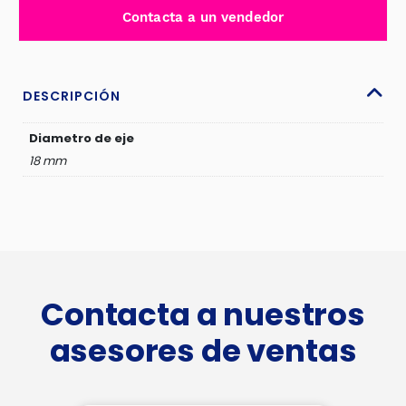
PARA
Contacta a un vendedor
BOMBA
DE
AGUA
-
DESCRIPCIÓN
MS108-
18
Diametro de eje
cantidad
18 mm
Contacta a nuestros
asesores de ventas