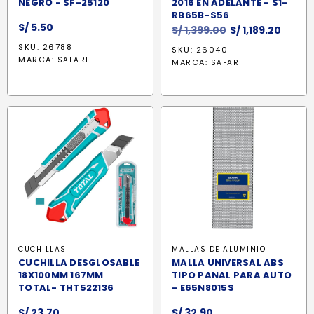
NEGRO - SF-25120
2016 EN ADELANTE - S1-
RB65B-S56
S/
5.50
El
El
S/
1,399.00
S/
1,189.20
precio
preci
SKU: 26788
SKU: 26040
original
actua
MARCA:
SAFARI
MARCA:
SAFARI
era:
es:
S/ 1,399.00.
S/ 1,18
CUCHILLAS
MALLAS DE ALUMINIO
CUCHILLA DESGLOSABLE
MALLA UNIVERSAL ABS
18X100MM 167MM
TIPO PANAL PARA AUTO
TOTAL- THT522136
- E65N8015S
S/
23.70
S/
32.90