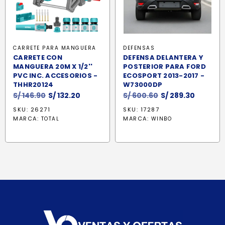
CARRETE PARA MANGUERA
DEFENSAS
CARRETE CON
DEFENSA DELANTERA Y
MANGUERA 20M X 1/2''
POSTERIOR PARA FORD
PVC INC. ACCESORIOS -
ECOSPORT 2013-2017 -
THHR20124
W73000DP
El
El
El
El
S/
146.90
S/
132.20
S/
600.60
S/
289.30
precio
precio
precio
precio
SKU: 26271
SKU: 17287
original
actual
original
actual
MARCA:
MARCA:
TOTAL
WINBO
era:
es:
era:
es:
S/ 146.90.
S/ 132.20.
S/ 600.60.
S/ 289.3