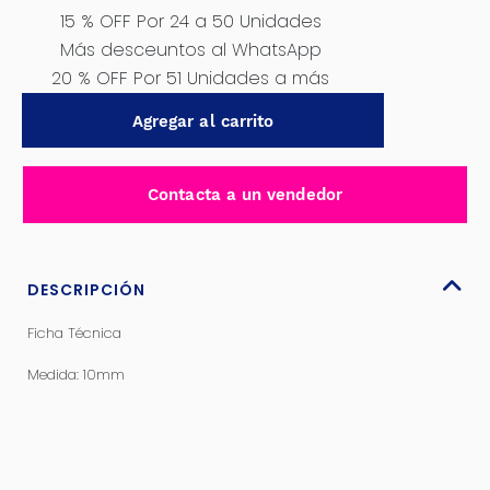
15 % OFF Por 24 a 50 Unidades
Más desceuntos al WhatsApp
20 % OFF Por 51 Unidades a más
SELLO
Agregar al carrito
MECÁNICO
PARA
BOMBA
Contacta a un vendedor
DE
AGUA
-301-
10
DESCRIPCIÓN
cantidad
Ficha Técnica
Medida: 10mm