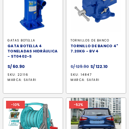
GATAS BOTELLA
TORNILLOS DE BANCO
GATA BOTELLA 4
TORNILLO DE BANCO 4"
TONELADAS HIDRÁULICA
7.20KG - BV 4
- ST0402-S
El
El
S/
60.90
S/
129.90
S/
122.10
precio
precio
SKU: 22116
SKU: 14847
original
actual
MARCA:
MARCA:
SAFARI
SAFARI
era:
es:
S/ 129.90.
S/ 122.10.
-10%
-52%