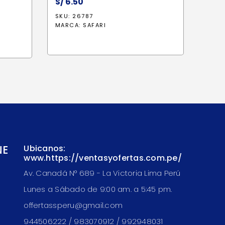
S/
6.50
SKU: 26787
io
MARCA:
SAFARI
al
2.50.
NE
Ubicanos:
www.https://ventasyofertas.com.pe/
Av. Canadá N° 689 - La Victoria Lima Perú
Lunes a Sábado de 9:00 am. a 5:45 pm.
offertassperu@gmail.com
944506222 / 983070912 / 992948031