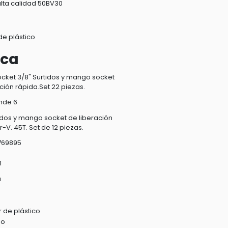
alta calidad 50BV30
e plástico
ica
cket 3/8" Surtidos y mango socket
ción rápida.Set 22 piezas.
nde 6
tidos y mango socket de liberación
r-V. 45T. Set de 12 piezas.
769895
1
a
 de plástico
do