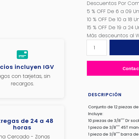
Descuentos Por Comp
5 % OFF De 6 a 09 Un
10 % OFF De 10 a 18 U
15 % OFF De 19 a 24 U
Más desceuntos al 
SET
DE
HERRAMIENTAS
RACHET
cios incluyen IGV
Contac
22PIEZAS
gos con tarjetas, sin
3/8
recargos.
+
SOCKET
DESCRIPCIÓN
50BV30+
Conjunto de 12 piezas de 
MALETIN
Incluye:
INDUSTRIAL
tregas de 24 a 48
10 piezas de 3/8'''' Dr so
-
horas
1 pieza de 3/8'''' 45T ma
THT381221
1 pieza de 3/8'''' barra 
ima Cercado - Zonas