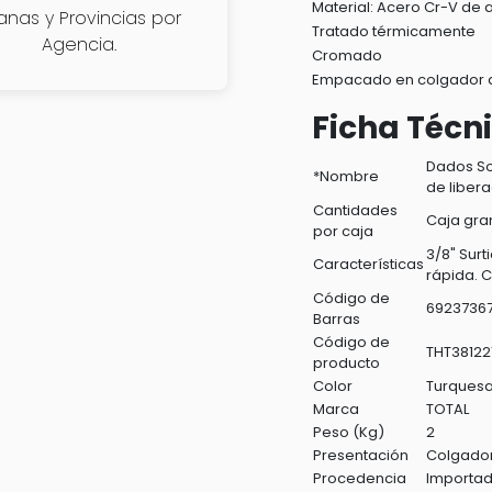
cantidad
Material: Acero Cr-V de 
janas y Provincias por
Tratado térmicamente
Agencia.
Cromado
Empacado en colgador d
Ficha Técn
Dados So
*Nombre
de libera
Cantidades
Caja gra
por caja
3/8" Sur
Características
rápida. C
Código de
6923736
Barras
Código de
THT38122
producto
Color
Turques
Marca
TOTAL
Peso (Kg)
2
Presentación
Colgador
Procedencia
Importa