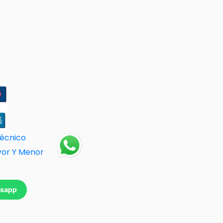
Técnico
yor Y Menor
tsapp