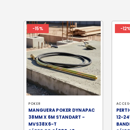
-15%
-12
POKER
ACCES
MANGUERA POKER DYNAPAC
PERTI
38MM X 6M STANDART -
12-24
MVS38X6-T
BANDE