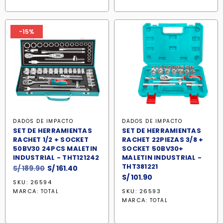
-15%
DADOS DE IMPACTO
DADOS DE IMPACTO
SET DE HERRAMIENTAS
SET DE HERRAMIENTAS
RACHET 1/2 + SOCKET
RACHET 22PIEZAS 3/8 +
50BV30 24PCS MALETIN
SOCKET 50BV30+
INDUSTRIAL - THT121242
MALETIN INDUSTRIAL -
THT381221
El
El
S/
189.90
S/
161.40
S/
101.90
precio
precio
SKU: 26594
original
actual
MARCA:
SKU: 26593
TOTAL
era:
es:
MARCA:
TOTAL
S/ 189.90.
S/ 161.40.