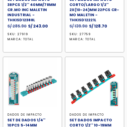
38PCS 1/2'' 40MM/78MM
CORTO/LARGO 1/2''
CR.MO INC MALETIN
2X(10-24)MM 22PCS CR-
INDUSTRIAL -
MO MALETIN -
THKISD12388L
THKISD12221L
El
El
El
El
S/
285.90
S/
243.00
S/
139.90
S/
128.70
precio
precio
precio
precio
SKU: 27919
SKU: 27759
original
actual
original
actual
MARCA:
MARCA:
TOTAL
TOTAL
era:
es:
era:
es:
S/ 285.90.
S/ 243.00.
S/ 139.90.
S/ 128.70.
DADOS DE IMPACTO
DADOS DE IMPACTO
SET DE DADOS 1/4''
SET DADOS IMPACTO
10PCS 5-14MM
CORTO 1/2'' 10-19MM