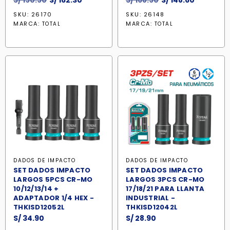
S/
190.90
S/
162.30
S/
168.90
S/
148.60
precio
precio
precio
precio
SKU: 26170
SKU: 26148
original
actual
original
actual
MARCA:
MARCA:
TOTAL
TOTAL
era:
es:
era:
es:
S/ 190.90.
S/ 162.30.
S/ 168.90.
S/ 148.60.
DADOS DE IMPACTO
DADOS DE IMPACTO
SET DADOS IMPACTO
SET DADOS IMPACTO
LARGOS 5PCS CR-MO
LARGOS 3PCS CR-MO
10/12/13/14 +
17/18/21 PARA LLANTA
ADAPTADOR 1/4 HEX -
INDUSTRIAL -
THKISD12052L
THKISD12042L
S/
34.90
S/
28.90