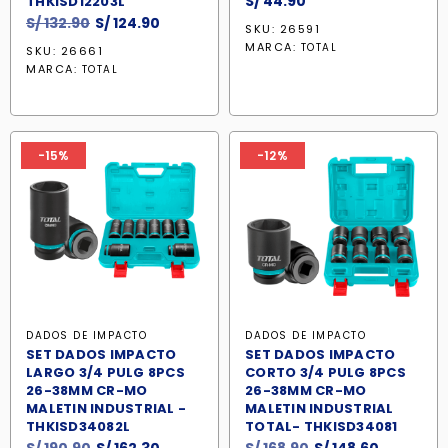
S/
44.90
THKISD12203L
El
El
S/
132.90
S/
124.90
SKU: 26591
precio
precio
MARCA:
TOTAL
SKU: 26661
original
actual
MARCA:
TOTAL
era:
es:
S/ 132.90.
S/ 124.90.
-15%
-12%
DADOS DE IMPACTO
DADOS DE IMPACTO
SET DADOS IMPACTO
SET DADOS IMPACTO
LARGO 3/4 PULG 8PCS
CORTO 3/4 PULG 8PCS
26-38MM CR-MO
26-38MM CR-MO
MALETIN INDUSTRIAL -
MALETIN INDUSTRIAL
THKISD34082L
TOTAL- THKISD34081
El
El
El
El