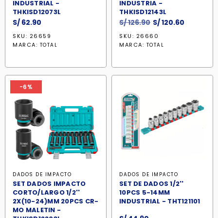
INDUSTRIAL -
INDUSTRIA -
THKISD12073L
THKISD12143L
El
El
S/
62.90
S/
126.90
S/
120.60
precio
precio
SKU: 26659
SKU: 26660
original
actual
MARCA:
MARCA:
TOTAL
TOTAL
era:
es:
S/ 126.90.
S/ 120.60.
-6%
DADOS DE IMPACTO
DADOS DE IMPACTO
SET DADOS IMPACTO
SET DE DADOS 1/2''
CORTO/LARGO 1/2''
10PCS 5-14MM
2X(10-24)MM 20PCS CR-
INDUSTRIAL - THT121101
MO MALETIN -