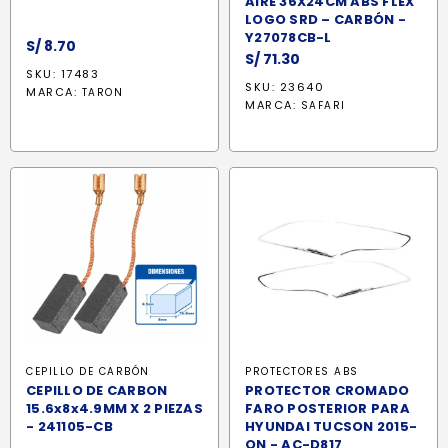
AIRE 36X24CM ABS FLEX
LOGO SRD – CARBÓN -
Y27078CB-L
S/
8.70
S/
71.30
SKU: 17483
SKU: 23640
MARCA:
TARON
MARCA:
SAFARI
CEPILLO DE CARBÓN
PROTECTORES ABS
CEPILLO DE CARBON
PROTECTOR CROMADO
15.6x8x4.9MM X 2 PIEZAS
FARO POSTERIOR PARA
- 241105-CB
HYUNDAI TUCSON 2015-
ON - AC-D817