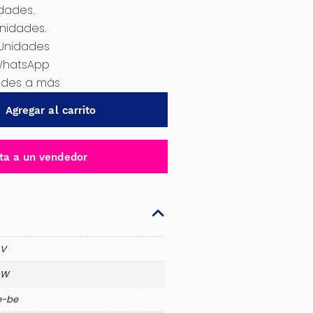
idades.
Unidades.
 Unidades
WhatsApp
dades a más
Agregar al carrito
ta a un vendedor
 V
 W
e-be