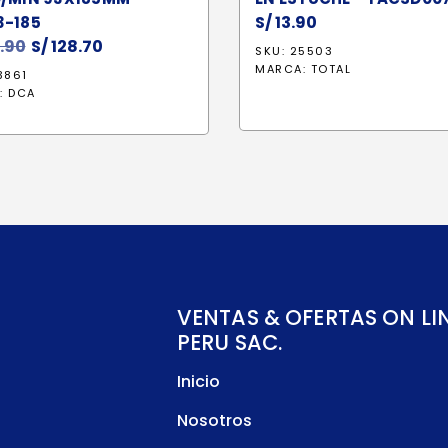
S/
13.90
3-185
.90
El
S/
128.70
El
SKU: 25503
precio
precio
MARCA:
TOTAL
3861
original
actual
:
DCA
era:
es:
S/ 139.90.
S/ 128.70.
VENTAS & OFERTAS ON LI
PERU SAC.
Inicio
Nosotros