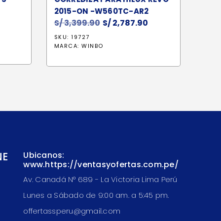
2015-ON -W560TC-AR2
S/
3,399.90
El
S/
2,787.90
El
precio
precio
SKU: 19727
original
actual
MARCA:
WINBO
era:
es:
S/ 3,399.90.
S/ 2,787.90.
NE
Ubicanos:
www.https://ventasyofertas.com.pe/
Av. Canadá N° 689 - La Victoria Lima Perú
Lunes a Sábado de 9:00 am. a 5:45 pm.
offertassperu@gmail.com