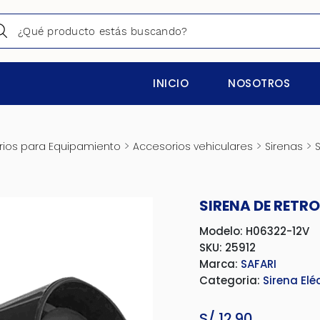
INICIO
NOSOTROS
>
>
>
ios para Equipamiento
Accesorios vehiculares
Sirenas
S
SIRENA DE RETRO
Modelo: H06322-12V
SKU: 25912
Marca:
SAFARI
Categoria:
Sirena Elé
S/
12.90