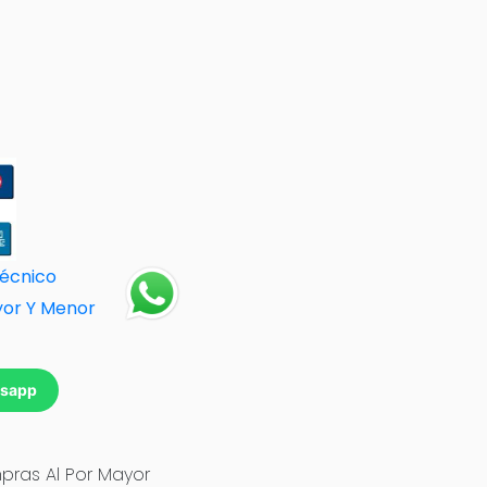
Técnico
yor Y Menor
tsapp
ras Al Por Mayor