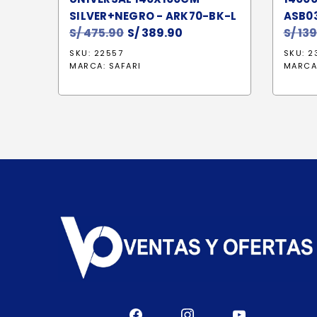
SILVER+NEGRO - ARK70-BK-L
ASB0
S/
475.90
El
S/
389.90
El
S/
139
precio
precio
SKU: 22557
SKU: 2
original
actual
MARCA:
SAFARI
MARCA
era:
es:
S/ 475.90.
S/ 389.90.