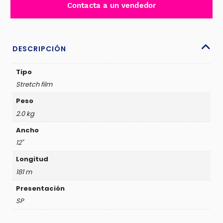
Contacta a un vendedor
12PULG
181M
SP
-
DESCRIPCIÓN
SP-
12-
Tipo
2.0
Stretch film
cantidad
Peso
2.0 kg
Ancho
12"
Longitud
181 m
Presentación
SP