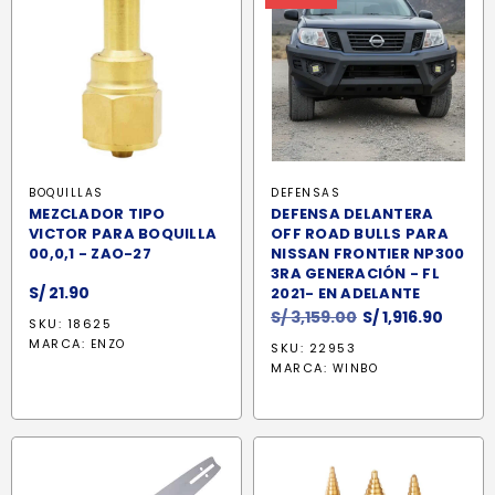
BOQUILLAS
DEFENSAS
MEZCLADOR TIPO
DEFENSA DELANTERA
VICTOR PARA BOQUILLA
OFF ROAD BULLS PARA
00,0,1 - ZAO-27
NISSAN FRONTIER NP300
3RA GENERACIÓN - FL
S/
21.90
2021- EN ADELANTE
El
El
S/
3,159.00
S/
1,916.90
SKU: 18625
precio
preci
MARCA:
ENZO
SKU: 22953
original
actua
MARCA:
WINBO
era:
es:
S/ 3,159.00.
S/ 1,91