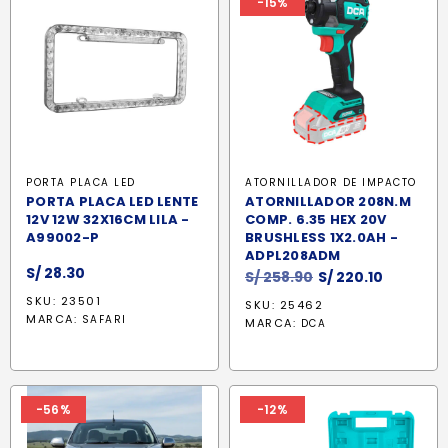
-15%
PORTA PLACA LED
ATORNILLADOR DE IMPACTO
PORTA PLACA LED LENTE
ATORNILLADOR 208N.M
12V 12W 32X16CM LILA -
COMP. 6.35 HEX 20V
A99002-P
BRUSHLESS 1X2.0AH -
ADPL208ADM
S/
28.30
El
El
S/
258.90
S/
220.10
precio
precio
SKU: 23501
SKU: 25462
original
actual
MARCA:
SAFARI
MARCA:
DCA
era:
es:
S/ 258.90.
S/ 220.10
-56%
-12%