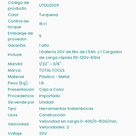
Código de
UTDLI20011
producto
Color
Turquesa
Control de
15+1
torque
Embalaje de
5
provedor
Garantía
1 año
1 batería 20V de litio de 1.5Ah. y 1 Cargador
Incluye
de carga rápida 110-120V~60Hz
Mandril
1/32''～3/8''
Marca
TOTAL TOOLS
Material
Plástico - Metal
Peso (Kg)
1.8
Presentación
Caja a Color
Procedencia
Importado
Se vende por
Unidad
Tipo
Herramientas Inalambricas
Usos
Construcción
Velocidad sin carga:0-400/0-1500/min,
Velocidad
Velocidades: 2
Voltaje
20V