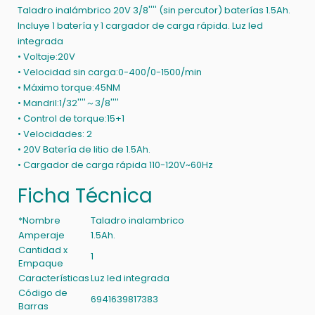
Taladro inalámbrico 20V 3/8'''' (sin percutor) baterías 1.5Ah.
Incluye 1 batería y 1 cargador de carga rápida. Luz led
integrada
• Voltaje:20V
• Velocidad sin carga:0-400/0-1500/min
• Máximo torque:45NM
• Mandril:1/32''''～3/8''''
• Control de torque:15+1
• Velocidades: 2
• 20V Batería de litio de 1.5Ah.
• Cargador de carga rápida 110-120V~60Hz
Ficha Técnica
*Nombre
Taladro inalambrico
Amperaje
1.5Ah.
Cantidad x
1
Empaque
Características
Luz led integrada
Código de
6941639817383
Barras