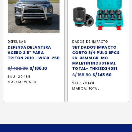
DEFENSAS
DADOS DE IMPACTO
DEFENSA DELANTERA
SET DADOS IMPACTO
ACERO 2.5″ PARA
CORTO 3/4 PULG 8PCS
TRITON 2019 - W610-25B
26-38MM CR-MO
MALETIN INDUSTRIAL
El
El
S/
422.30
S/
186.10
TOTAL- THKISD34081
precio
precio
El
El
S/
168.90
S/
148.60
SKU: 20485
original
actual
precio
precio
MARCA:
WINBO
SKU: 26148
era:
es:
original
actual
MARCA:
TOTAL
S/ 422.30.
S/ 186.10.
era:
es:
S/ 168.90.
S/ 148.60.