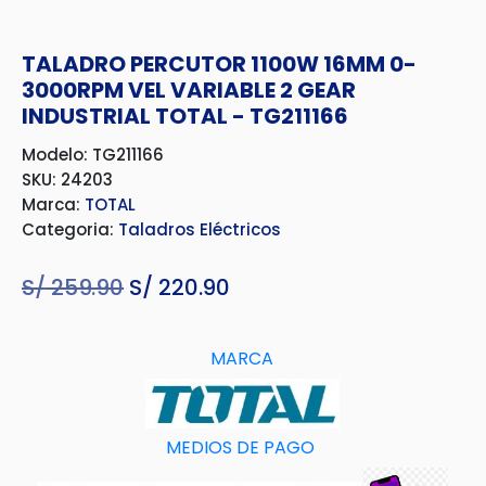
TALADRO PERCUTOR 1100W 16MM 0-
3000RPM VEL VARIABLE 2 GEAR
INDUSTRIAL TOTAL - TG211166
Modelo: TG211166
SKU: 24203
Marca:
TOTAL
Categoria:
Taladros Eléctricos
S/
259.90
El
S/
220.90
El
precio
precio
original
actual
MARCA
era:
es:
S/ 259.90.
S/ 220.90.
MEDIOS DE PAGO