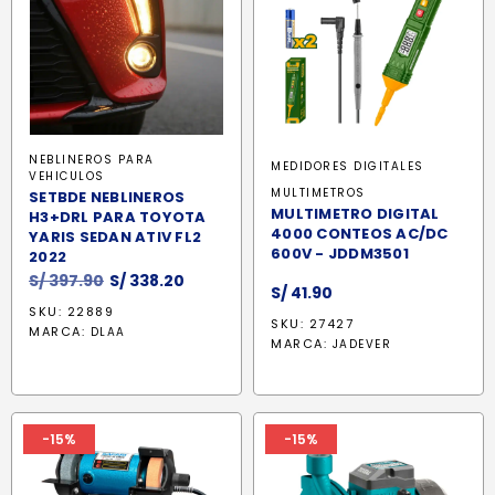
NEBLINEROS PARA
MEDIDORES DIGITALES
VEHICULOS
MULTIMETROS
SETBDE NEBLINEROS
MULTIMETRO DIGITAL
H3+DRL PARA TOYOTA
4000 CONTEOS AC/DC
YARIS SEDAN ATIV FL2
600V - JDDM3501
2022
El
El
S/
397.90
S/
338.20
S/
41.90
precio
precio
SKU: 22889
original
actual
SKU: 27427
MARCA:
DLAA
MARCA:
JADEVER
era:
es:
S/ 397.90.
S/ 338.20.
-15%
-15%