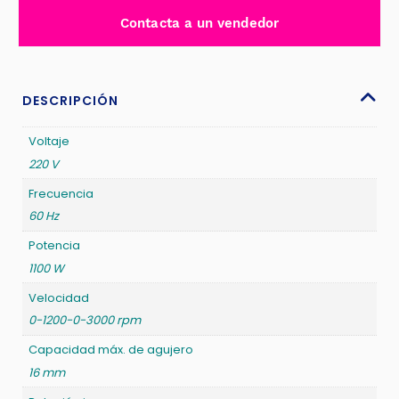
16MM
Contacta a un vendedor
0-
3000RPM
VEL
VARIABLE
DESCRIPCIÓN
2
GEAR
Voltaje
INDUSTRIAL
220 V
TOTAL
Frecuencia
-
60 Hz
TG211166
Potencia
cantidad
1100 W
Velocidad
0-1200-0-3000 rpm
Capacidad máx. de agujero
16 mm