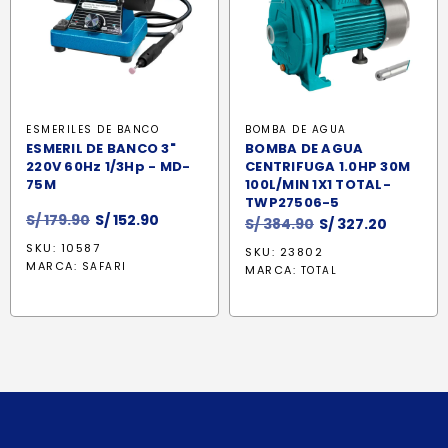
ESMERILES DE BANCO
BOMBA DE AGUA
ESMERIL DE BANCO 3"
BOMBA DE AGUA
220V 60Hz 1/3Hp - MD-
CENTRIFUGA 1.0HP 30M
75M
100L/MIN 1X1 TOTAL-
TWP27506-5
El
El
S/
179.90
S/
152.90
El
El
S/
384.90
S/
327.20
precio
precio
precio
precio
SKU: 10587
SKU: 23802
original
actual
original
actual
MARCA:
SAFARI
MARCA:
TOTAL
era:
es:
era:
es:
S/ 179.90.
S/ 152.90.
S/ 384.90.
S/ 327.2