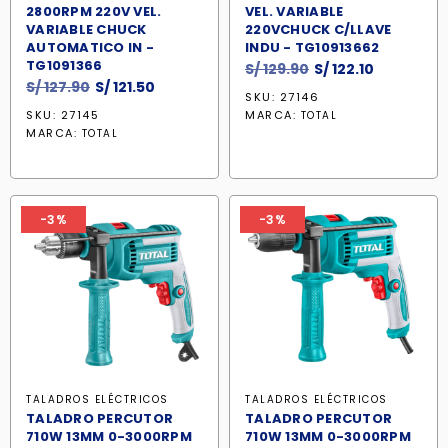
2800RPM 220V VEL.
VEL. VARIABLE
VARIABLE CHUCK
220VCHUCK C/LLAVE
AUTOMATICO IN -
INDU - TG10913662
TG1091366
El
El
S/
129.90
S/
122.10
El
El
S/
127.90
S/
121.50
precio
precio
SKU: 27146
precio
precio
original
actual
SKU: 27145
MARCA:
TOTAL
original
actual
era:
es:
MARCA:
TOTAL
era:
es:
S/ 129.90.
S/ 122.10.
S/ 127.90.
S/ 121.50.
-3%
-3%
TALADROS ELÉCTRICOS
TALADROS ELÉCTRICOS
TALADRO PERCUTOR
TALADRO PERCUTOR
710W 13MM 0-3000RPM
710W 13MM 0-3000RPM