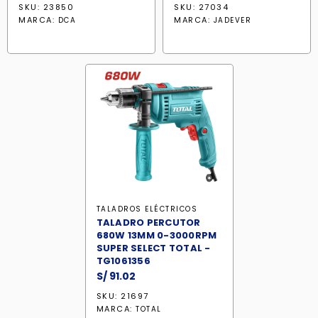
precio
precio
precio
precio
SKU: 23850
SKU: 27034
original
actual
original
actual
MARCA:
MARCA:
DCA
JADEVER
era:
es:
era:
es:
S/ 215.90.
S/ 183.50.
S/ 212.90.
S/ 181.00.
TALADROS ELÉCTRICOS
TALADRO PERCUTOR
680W 13MM 0-3000RPM
SUPER SELECT TOTAL -
TG1061356
S/
91.02
SKU: 21697
MARCA:
TOTAL