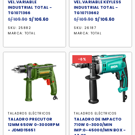
VEL.VARIABLE
VEL.VARIABLE KEYLESS
INDUSTRIAL TOTAL -
INDUSTRIAL TOTAL -
TG1071366
TG10713662
El
El
El
El
S/
109.90
S/
106.60
S/
109.90
S/
106.60
precio
precio
precio
precio
SKU: 25882
SKU: 26187
original
actual
original
actual
MARCA:
MARCA:
TOTAL
TOTAL
era:
es:
era:
es:
S/ 109.90.
S/ 106.60.
S/ 109.90.
S/ 106.60
-6%
TALADROS ELÉCTRICOS
TALADROS ELÉCTRICOS
TALADRO PRECUTOR
TALADRO DE IMPACTO
12MM 650W 0-3000RPM
710W 0-3000/MIN
- JDMD15651
IMP:0-45000/MIN BOX -