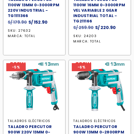
1100W 13MM 0-3000RPM
1100W 16MM 0-3000RPM
220V INDUSTRIAL -
VEL VARIABLE 2 GEAR
TG1111366
INDUSTRIAL TOTAL -
TG211166
El
El
S/
179.90
S/
152.90
El
El
S/
259.90
S/
220.90
precio
precio
SKU: 27632
precio
precio
original
actual
MARCA:
SKU: 24203
TOTAL
original
actual
era:
es:
MARCA:
TOTAL
era:
es:
S/ 179.90.
S/ 152.90.
S/ 259.90.
S/ 220.9
-5%
-6%
TALADROS ELÉCTRICOS
TALADROS ELÉCTRICOS
TALADRO PERCUTOR
TALADRO PERCUTOR
900W 220V 13MM 0-
900W 13MM 0-2800RPM