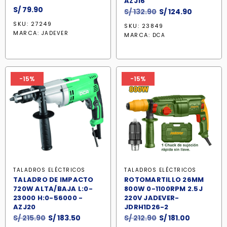
AZJ16
S/
79.90
El
El
S/
132.90
S/
124.90
precio
precio
SKU: 27249
SKU: 23849
original
actual
MARCA:
JADEVER
MARCA:
DCA
era:
es:
S/ 132.90.
S/ 124.90.
-15%
-15%
TALADROS ELÉCTRICOS
TALADROS ELÉCTRICOS
TALADRO DE IMPACTO
ROTOMARTILLO 26MM
720W ALTA/BAJA L:0-
800W 0-1100RPM 2.5J
23000 H:0-56000 -
220V JADEVER-
AZJ20
JDRH1D26-2
El
El
El
El
S/
215.90
S/
183.50
S/
212.90
S/
181.00