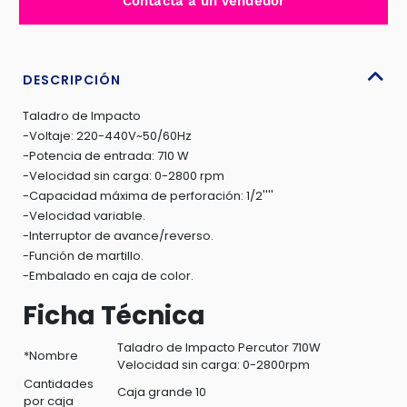
Contacta a un vendedor
0-
3000RPM
VEL.VARIABLE
INDUSTRIAL
DESCRIPCIÓN
TOTAL
Taladro de Impacto
-
-Voltaje: 220-440V~50/60Hz
TG1071366
-Potencia de entrada: 710 W
cantidad
-Velocidad sin carga: 0-2800 rpm
-Capacidad máxima de perforación: 1/2''''
-Velocidad variable.
-Interruptor de avance/reverso.
-Función de martillo.
-Embalado en caja de color.
Ficha Técnica
Taladro de Impacto Percutor 710W
*Nombre
Velocidad sin carga: 0-2800rpm
Cantidades
Caja grande 10
por caja