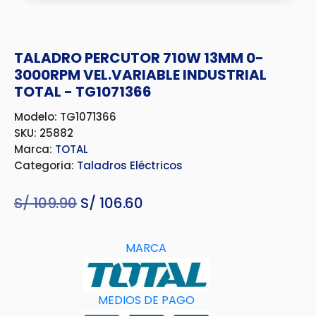
TALADRO PERCUTOR 710W 13MM 0-
3000RPM VEL.VARIABLE INDUSTRIAL
TOTAL - TG1071366
Modelo: TG1071366
SKU: 25882
Marca:
TOTAL
Categoria:
Taladros Eléctricos
S/
109.90
El
S/
106.60
El
precio
precio
original
actual
MARCA
era:
es:
S/ 109.90.
S/ 106.60.
MEDIOS DE PAGO