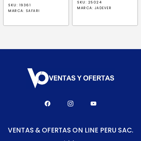
precio
precio
SKU: 25024
SKU: 19361
MARCA:
original
actual
JADEVER
MARCA:
SAFARI
era:
es:
S/ 246.14.
S/ 187.40.
VENTAS & OFERTAS ON LINE PERU SAC.