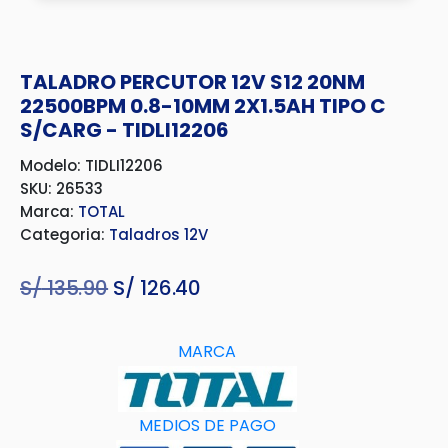
TALADRO PERCUTOR 12V S12 20NM
22500BPM 0.8-10MM 2X1.5AH TIPO C
S/CARG - TIDLI12206
Modelo: TIDLI12206
SKU: 26533
Marca:
TOTAL
Categoria:
Taladros 12V
S/
135.90
El
S/
126.40
El
precio
precio
original
actual
MARCA
era:
es:
S/ 135.90.
S/ 126.40.
MEDIOS DE PAGO