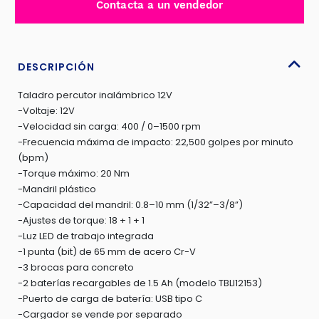
Contacta a un vendedor
20NM
22500BPM
0.8-
10MM
DESCRIPCIÓN
2X1.5AH
Taladro percutor inalámbrico 12V
TIPO
-Voltaje: 12V
C
-Velocidad sin carga: 400 / 0–1500 rpm
S/CARG
-Frecuencia máxima de impacto: 22,500 golpes por minuto
-
(bpm)
TIDLI12206
-Torque máximo: 20 Nm
cantidad
-Mandril plástico
-Capacidad del mandril: 0.8–10 mm (1/32”–3/8”)
-Ajustes de torque: 18 + 1 + 1
-Luz LED de trabajo integrada
-1 punta (bit) de 65 mm de acero Cr-V
-3 brocas para concreto
-2 baterías recargables de 1.5 Ah (modelo TBLI12153)
-Puerto de carga de batería: USB tipo C
-Cargador se vende por separado