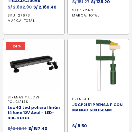
TIGACDC20068
El
El
S/
151.27
S/
136.20
El
El
S/
2,602.90
S/
2,160.40
precio
precio
SKU: 22476
precio
precio
original
actual
SKU: 27678
MARCA:
TOTAL
original
actual
era:
es:
MARCA:
TOTAL
era:
es:
S/ 151.27.
S/ 136.20.
S/ 2,602.90.
S/ 2,160.40.
-24%
SIRENAS Y LUCES
PRENSA F
POLICIALES
JDCP2151 PRENSA F CON
Luz 42 Led policial Imán
MANGO 50X150MM
14func 12V Azul - LED-
318-8 BLUE
S/
9.50
El
El
S/
246.14
S/
187.40