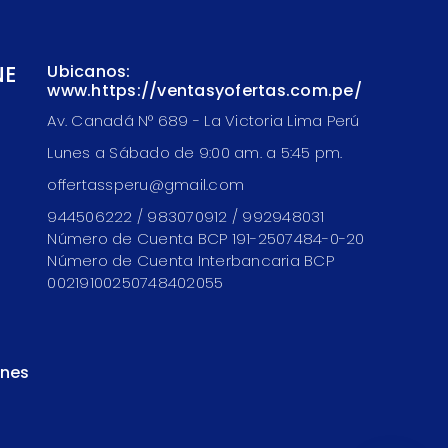
NE
Ubicanos:
www.https://ventasyofertas.com.pe/
Av. Canadá N° 689 - La Victoria Lima Perú
Lunes a Sábado de 9:00 am. a 5:45 pm.
offertassperu@gmail.com
944506222 / 983070912 / 992948031
Número de Cuenta BCP 191-2507484-0-20
Número de Cuenta Interbancaria BCP
00219100250748402055
ones