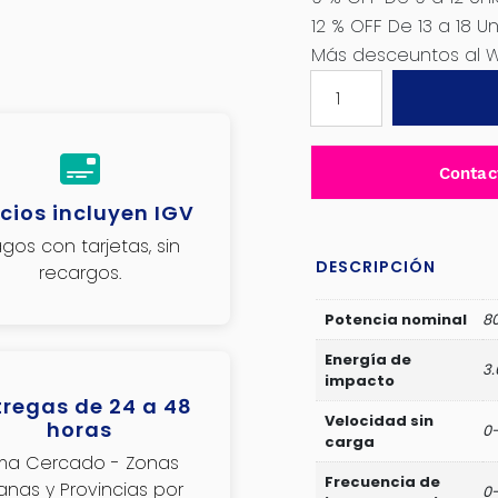
12 % OFF De 13 a 18 U
Más desceuntos al 
ROTOMARTILLO
800W
0-
1100/MIN
Contac
IMP:
cios incluyen IGV
0-
4000/MIN
gos con tarjetas, sin
220V
DESCRIPCIÓN
recargos.
-
AZC800-
Potencia nominal
8
26
Energía de
3.
cantidad
impacto
tregas de 24 a 48
Velocidad sin
horas
0
carga
ima Cercado - Zonas
Frecuencia de
janas y Provincias por
0