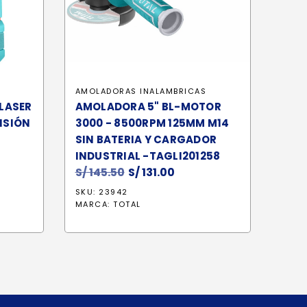
AMOLADORAS INALAMBRICAS
 LASER
AMOLADORA 5" BL-MOTOR
ISIÓN
3000 - 8500RPM 125MM M14
SIN BATERIA Y CARGADOR
INDUSTRIAL -TAGLI201258
S/
145.50
El
S/
131.00
El
io
precio
precio
SKU: 23942
al
original
actual
MARCA:
TOTAL
era:
es:
2.90.
S/ 145.50.
S/ 131.00.