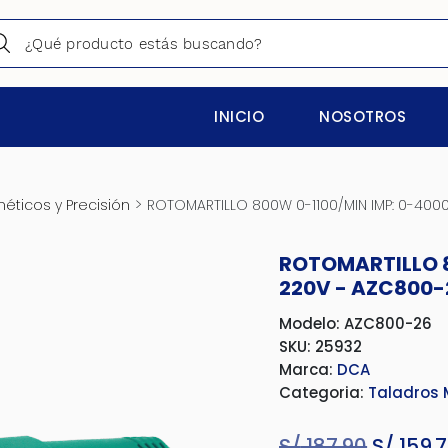
INICIO
NOSOTROS
>
éticos y Precisión
ROTOMARTILLO 800W 0-1100/MIN IMP: 0-400
ROTOMARTILLO 8
220V - AZC800-
Modelo: AZC800-26
SKU: 25932
Marca:
DCA
Categoria:
Taladros 
S/
187.90
El
S/
159.