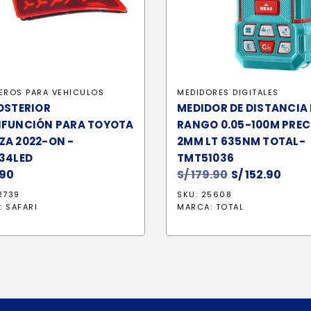
EROS PARA VEHICULOS
MEDIDORES DIGITALES
OSTERIOR
MEDIDOR DE DISTANCIA
IFUNCIÓN PARA TOYOTA
RANGO 0.05-100M PREC
ZA 2022-ON -
2MM LT 635NM TOTAL-
34LED
TMT51036
90
S/
179.90
El
S/
152.90
El
precio
prec
2739
SKU: 25608
original
actu
:
SAFARI
MARCA:
TOTAL
era:
es:
S/ 179.90.
S/ 15