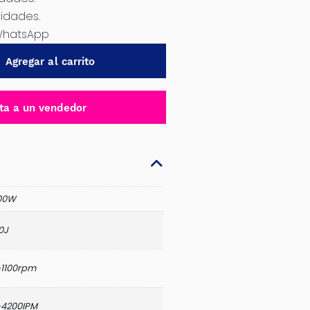
nidades.
WhatsApp
Agregar al carrito
ta a un vendedor
00W
0J
-1100rpm
-4200IPM