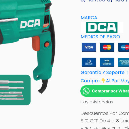
precio
original
MARCA
era:
S/ 187.9
MEDIOS DE PAGO
Garantía Y Soporte 
Compra
Al Por M
a
Comprar por Wha
Hay existencias
Descuentos Por Comp
5 % OFF De 4 a 8 Uni
9 % OFF De 9 a 12 Un