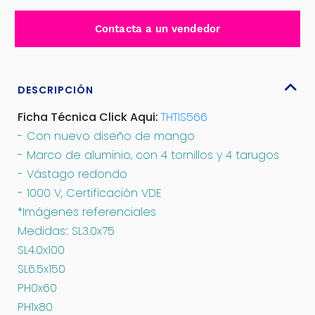
6
DESTORNILLADORES
Contacta a un vendedor
AISLADOS
-
THTIS566
cantidad
DESCRIPCIÓN
Ficha Técnica Click Aqui:
THTIS566
- Con nuevo diseño de mango
- Marco de aluminio, con 4 tornillos y 4 tarugos
- Vástago redondo
- 1000 V, Certificación VDE
*Imágenes referenciales
Medidas:: SL3.0x75
SL4.0x100
SL6.5x150
PH0x60
PH1x80