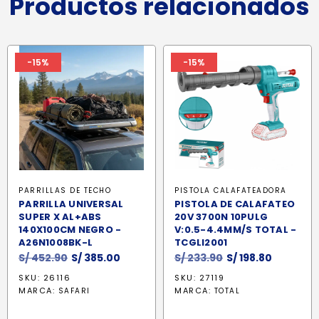
Productos relacionados
-15%
-15%
PARRILLAS DE TECHO
PISTOLA CALAFATEADORA
PARRILLA UNIVERSAL
PISTOLA DE CALAFATEO
SUPER X AL+ABS
20V 3700N 10PULG
140X100CM NEGRO -
V:0.5-4.4MM/S TOTAL -
A26N1008BK-L
TCGLI2001
El
El
El
El
S/
452.90
S/
385.00
S/
233.90
S/
198.80
precio
precio
precio
precio
SKU: 26116
SKU: 27119
original
actual
original
actual
MARCA:
MARCA:
SAFARI
TOTAL
era:
es:
era:
es:
S/ 452.90.
S/ 385.00.
S/ 233.90.
S/ 198.80