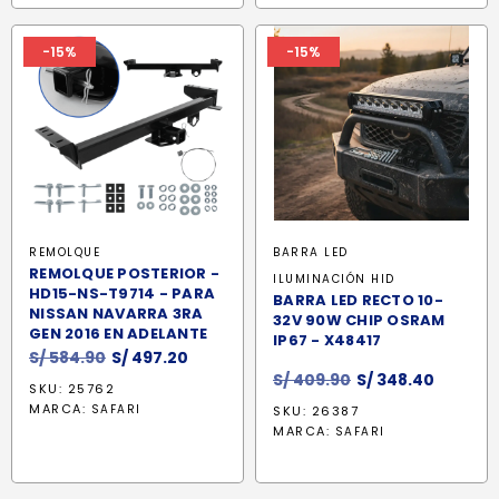
-15%
-15%
REMOLQUE
BARRA LED
REMOLQUE POSTERIOR -
ILUMINACIÓN HID
HD15-NS-T9714 - PARA
BARRA LED RECTO 10-
NISSAN NAVARRA 3RA
32V 90W CHIP OSRAM
GEN 2016 EN ADELANTE
IP67 - X48417
El
El
S/
584.90
S/
497.20
El
El
precio
precio
S/
409.90
S/
348.40
SKU: 25762
precio
precio
original
actual
MARCA:
SAFARI
SKU: 26387
original
actual
era:
es:
MARCA:
SAFARI
era:
es:
S/ 584.90.
S/ 497.20.
S/ 409.90.
S/ 348.